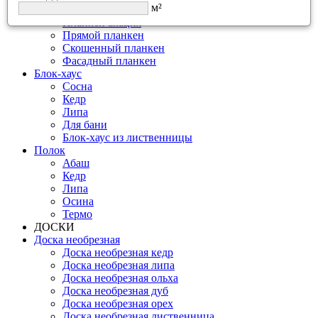
м²
Планкен сосна
Планкен акация
Прямой планкен
Скошенный планкен
Фасадный планкен
Блок-хаус
Сосна
Кедр
Липа
Для бани
Блок-хаус из лиственницы
Полок
Абаш
Кедр
Липа
Осина
Термо
ДОСКИ
Доска необрезная
Доска необрезная кедр
Доска необрезная липа
Доска необрезная ольха
Доска необрезная дуб
Доска необрезная орех
Доска необрезная лиственница