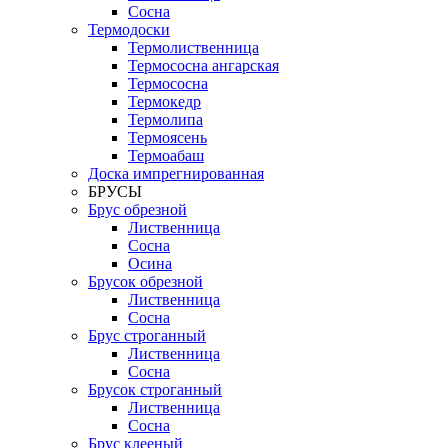
Сосна
Термодоски
Термолиственница
Термососна ангарская
Термососна
Термокедр
Термолипа
Термоясень
Термоабаш
Доска импрегнированная
БРУСЫ
Брус обрезной
Лиственница
Сосна
Осина
Брусок обрезной
Лиственница
Сосна
Брус строганный
Лиственница
Сосна
Брусок строганный
Лиственница
Сосна
Брус клееный