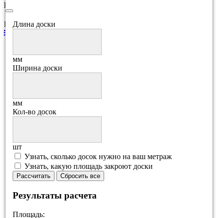
Рецензии
Еще нет отзывов об этом товаре.
Длина доски
каталог
Вагонка
Вагонка лиственница
мм
Вагонка ангарская сосна
Ширина доски
Вагонка сосна
Вагонка осина
Вагонка липа
Вагонка кедр
мм
Вагонка акация
Кол-во досок
Вагонка для бани
Термовагонка
Вагонка абаш
Имитация бруса
шт
Имитация бруса лиственница
Узнать, сколько досок нужно на ваш метраж
Имитация бруса ангарская сосна
Узнать, какую площадь закроют доски
Имитация бруса сосна
Рассчитать
Сбросить все
Имитация бруса кедр
СТС-профиль
Результаты расчета
Планкен
Планкен лиственница
Площадь:
Планкен ангарская сосна