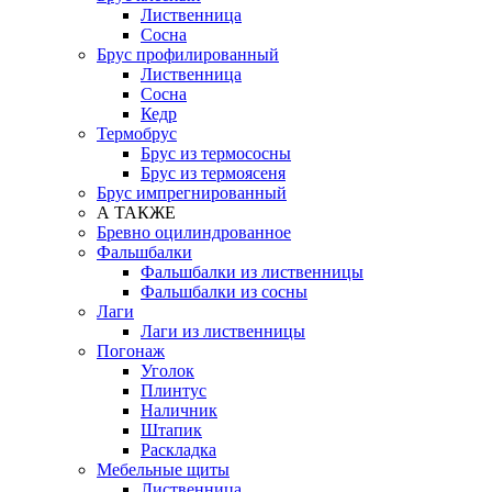
Лиственница
Сосна
Брус профилированный
Лиственница
Сосна
Кедр
Термобрус
Брус из термососны
Брус из термоясеня
Брус импрегнированный
А ТАКЖЕ
Бревно оцилиндрованное
Фальшбалки
Фальшбалки из лиственницы
Фальшбалки из сосны
Лаги
Лаги из лиственницы
Погонаж
Уголок
Плинтус
Наличник
Штапик
Раскладка
Мебельные щиты
Лиственница