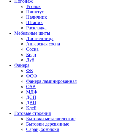
Погонаж
Уголок
Плинтус
Наличник
Штапик
Раскладка
Мебельные щиты
Лиственница
Ангарская сосна
Сосна
Кедр
Дуб
Фанера
ФК
ФСФ
Фанера ламинированная
OSB
МДФ
ДСП
ДВП
Клей
Готовые строения
Бытовки металлические
Бытовки деревянные
Сараи, хозблоки