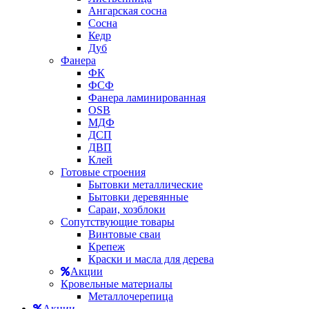
Ангарская сосна
Сосна
Кедр
Дуб
Фанера
ФК
ФСФ
Фанера ламинированная
OSB
МДФ
ДСП
ДВП
Клей
Готовые строения
Бытовки металлические
Бытовки деревянные
Сараи, хозблоки
Сопутствующие товары
Винтовые сваи
Крепеж
Краски и масла для дерева
Акции
Кровельные материалы
Металлочерепица
Акции