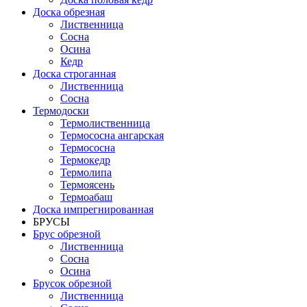
Доска обрезная
Лиственница
Сосна
Осина
Кедр
Доска строганная
Лиственница
Сосна
Термодоски
Термолиственница
Термососна ангарская
Термососна
Термокедр
Термолипа
Термоясень
Термоабаш
Доска импрегнированная
БРУСЫ
Брус обрезной
Лиственница
Сосна
Осина
Брусок обрезной
Лиственница