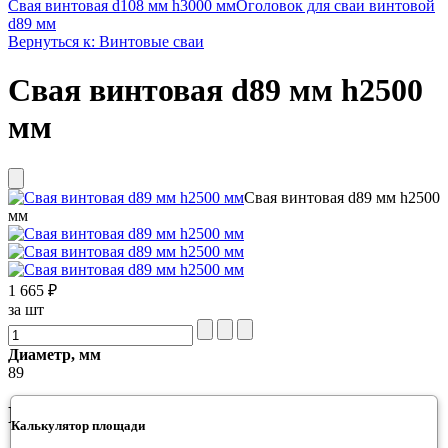
Свая винтовая d108 мм h3000 мм
Оголовок для сваи винтовой
d89 мм
Вернуться к: Винтовые сваи
Свая винтовая d89 мм h2500
мм
Свая винтовая d89 мм h2500
мм
1 665 ₽
за шт
Диаметр, мм
89
Подробнее о товаре
Калькулятор площади