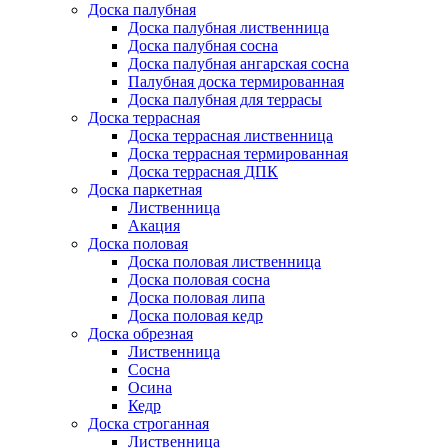
Доска палубная
Доска палубная лиственница
Доска палубная сосна
Доска палубная ангарская сосна
Палубная доска термированная
Доска палубная для террасы
Доска террасная
Доска террасная лиственница
Доска террасная термированная
Доска террасная ДПК
Доска паркетная
Лиственница
Акация
Доска половая
Доска половая лиственница
Доска половая сосна
Доска половая липа
Доска половая кедр
Доска обрезная
Лиственница
Сосна
Осина
Кедр
Доска строганная
Лиственница