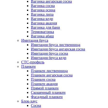
Вагонка ангарская сосна
Вагонка сосна
Вагонка осина
Вагонка липа
Вагонка кедр
Вагонка акация
Вагонка для бани
Термовагонка
Вагонка абаш
Имитация бруса
Имитация бруса лиственница
Имитация бруса ангарская сосна
Имитация бруса сосна
Имитация бруса кедр
СТС-профиль
Планкен
Планкен лиственница
Планкен ангарская сосна
Планкен сосна
Планкен акация
Прямой планкен
Скошенный планкен
Фасадный планкен
Блок-хаус
Сосна