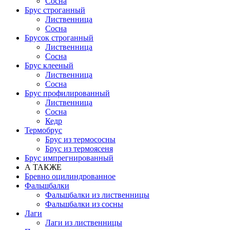
Сосна
Брус строганный
Лиственница
Сосна
Брусок строганный
Лиственница
Сосна
Брус клееный
Лиственница
Сосна
Брус профилированный
Лиственница
Сосна
Кедр
Термобрус
Брус из термососны
Брус из термоясеня
Брус импрегнированный
А ТАКЖЕ
Бревно оцилиндрованное
Фальшбалки
Фальшбалки из лиственницы
Фальшбалки из сосны
Лаги
Лаги из лиственницы