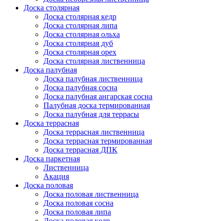
Доска столярная
Доска столярная кедр
Доска столярная липа
Доска столярная ольха
Доска столярная дуб
Доска столярная орех
Доска столярная лиственница
Доска палубная
Доска палубная лиственница
Доска палубная сосна
Доска палубная ангарская сосна
Палубная доска термированная
Доска палубная для террасы
Доска террасная
Доска террасная лиственница
Доска террасная термированная
Доска террасная ДПК
Доска паркетная
Лиственница
Акация
Доска половая
Доска половая лиственница
Доска половая сосна
Доска половая липа
Доска половая кедр