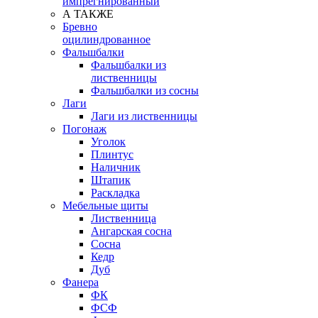
импрегнированный
А ТАКЖЕ
Бревно
оцилиндрованное
Фальшбалки
Фальшбалки из
лиственницы
Фальшбалки из сосны
Лаги
Лаги из лиственницы
Погонаж
Уголок
Плинтус
Наличник
Штапик
Раскладка
Мебельные щиты
Лиственница
Ангарская сосна
Сосна
Кедр
Дуб
Фанера
ФК
ФСФ