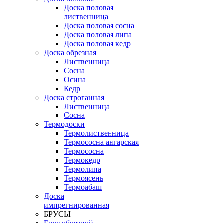
Доска половая
лиственница
Доска половая сосна
Доска половая липа
Доска половая кедр
Доска обрезная
Лиственница
Сосна
Осина
Кедр
Доска строганная
Лиственница
Сосна
Термодоски
Термолиственница
Термососна ангарская
Термососна
Термокедр
Термолипа
Термоясень
Термоабаш
Доска
импрегнированная
БРУСЫ
Брус обрезной