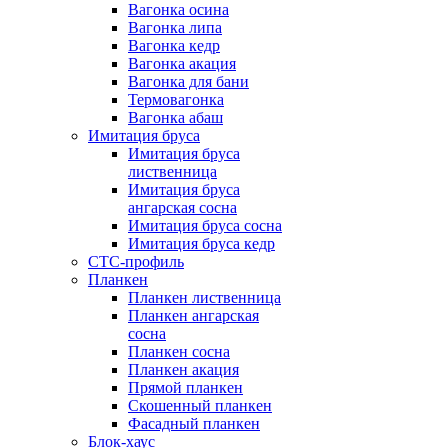
Вагонка осина
Вагонка липа
Вагонка кедр
Вагонка акация
Вагонка для бани
Термовагонка
Вагонка абаш
Имитация бруса
Имитация бруса
лиственница
Имитация бруса
ангарская сосна
Имитация бруса сосна
Имитация бруса кедр
СТС-профиль
Планкен
Планкен лиственница
Планкен ангарская
сосна
Планкен сосна
Планкен акация
Прямой планкен
Скошенный планкен
Фасадный планкен
Блок-хаус