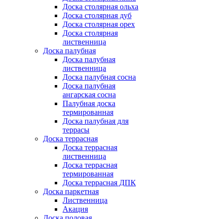
Доска столярная ольха
Доска столярная дуб
Доска столярная орех
Доска столярная
лиственница
Доска палубная
Доска палубная
лиственница
Доска палубная сосна
Доска палубная
ангарская сосна
Палубная доска
термированная
Доска палубная для
террасы
Доска террасная
Доска террасная
лиственница
Доска террасная
термированная
Доска террасная ДПК
Доска паркетная
Лиственница
Акация
Доска половая