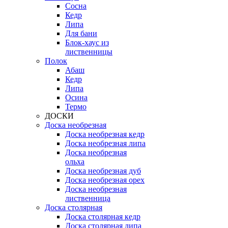
Сосна
Кедр
Липа
Для бани
Блок-хаус из
лиственницы
Полок
Абаш
Кедр
Липа
Осина
Термо
ДОСКИ
Доска необрезная
Доска необрезная кедр
Доска необрезная липа
Доска необрезная
ольха
Доска необрезная дуб
Доска необрезная орех
Доска необрезная
лиственница
Доска столярная
Доска столярная кедр
Доска столярная липа