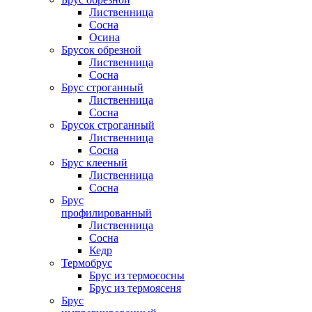
Лиственница
Сосна
Осина
Брусок обрезной
Лиственница
Сосна
Брус строганный
Лиственница
Сосна
Брусок строганный
Лиственница
Сосна
Брус клееный
Лиственница
Сосна
Брус
профилированный
Лиственница
Сосна
Кедр
Термобрус
Брус из термососны
Брус из термоясеня
Брус