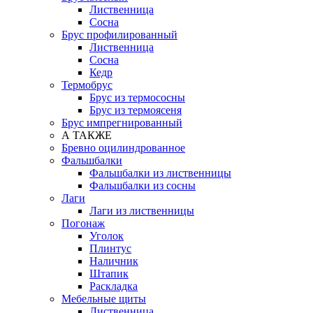
Лиственница
Сосна
Брус профилированный
Лиственница
Сосна
Кедр
Термобрус
Брус из термососны
Брус из термоясеня
Брус импрегнированный
А ТАКЖЕ
Бревно оцилиндрованное
Фальшбалки
Фальшбалки из лиственницы
Фальшбалки из сосны
Лаги
Лаги из лиственницы
Погонаж
Уголок
Плинтус
Наличник
Штапик
Раскладка
Мебельные щиты
Лиственница