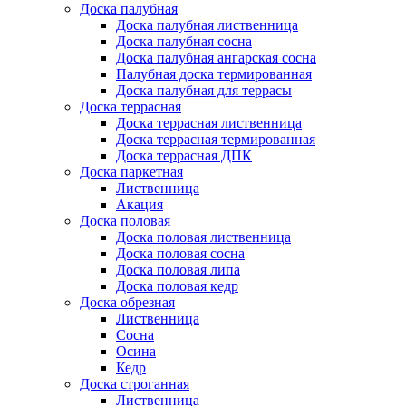
Доска палубная
Доска палубная лиственница
Доска палубная сосна
Доска палубная ангарская сосна
Палубная доска термированная
Доска палубная для террасы
Доска террасная
Доска террасная лиственница
Доска террасная термированная
Доска террасная ДПК
Доска паркетная
Лиственница
Акация
Доска половая
Доска половая лиственница
Доска половая сосна
Доска половая липа
Доска половая кедр
Доска обрезная
Лиственница
Сосна
Осина
Кедр
Доска строганная
Лиственница