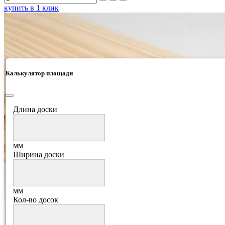
купить в 1 клик
Калькулятор площади
Длина доски
мм
Ширина доски
мм
Кол-во досок