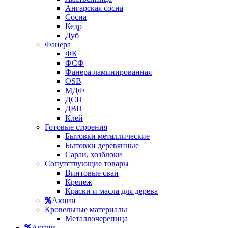
Ангарская сосна
Сосна
Кедр
Дуб
Фанера
ФК
ФСФ
Фанера ламинированная
OSB
МДФ
ДСП
ДВП
Клей
Готовые строения
Бытовки металлические
Бытовки деревянные
Сараи, хозблоки
Сопутствующие товары
Винтовые сваи
Крепеж
Краски и масла для дерева
Акции
Кровельные материалы
Металлочерепица
Акции