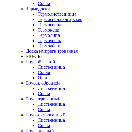
Сосна
Термодоски
Термолиственница
Термососна ангарская
Термососна
Термокедр
Термолипа
Термоясень
Термоабаш
Доска импрегнированная
БРУСЫ
Брус обрезной
Лиственница
Сосна
Осина
Брусок обрезной
Лиственница
Сосна
Брус строганный
Лиственница
Сосна
Брусок строганный
Лиственница
Сосна
Брус клееный