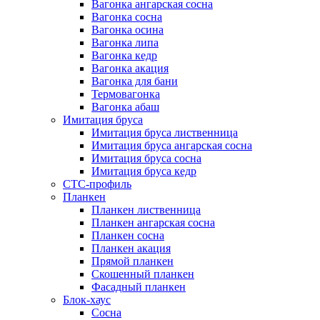
Вагонка ангарская сосна
Вагонка сосна
Вагонка осина
Вагонка липа
Вагонка кедр
Вагонка акация
Вагонка для бани
Термовагонка
Вагонка абаш
Имитация бруса
Имитация бруса лиственница
Имитация бруса ангарская сосна
Имитация бруса сосна
Имитация бруса кедр
СТС-профиль
Планкен
Планкен лиственница
Планкен ангарская сосна
Планкен сосна
Планкен акация
Прямой планкен
Скошенный планкен
Фасадный планкен
Блок-хаус
Сосна