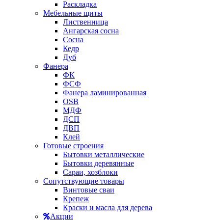
Раскладка
Мебельные щиты
Лиственница
Ангарская сосна
Сосна
Кедр
Дуб
Фанера
ФК
ФСФ
Фанера ламинированная
OSB
МДФ
ДСП
ДВП
Клей
Готовые строения
Бытовки металлические
Бытовки деревянные
Сараи, хозблоки
Сопутствующие товары
Винтовые сваи
Крепеж
Краски и масла для дерева
Акции