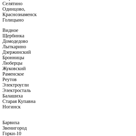
Селятино
Одинцово,
Краснознаменск
Голицыно
Видное
Щербинка
Домодедово
Лыткарино
Дзержинский
Бронницы
Люберцы
Жуковский
Раменское
Реутов
Электроугли
Электросталь
Балашиха
Старая Купавна
Ногинск
Барвиха
Звенигород
Горки-10