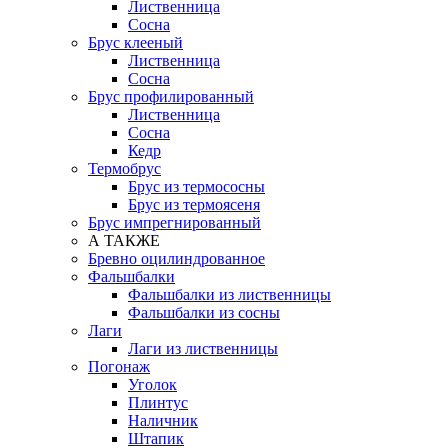
Лиственница
Сосна
Брус клееный
Лиственница
Сосна
Брус профилированный
Лиственница
Сосна
Кедр
Термобрус
Брус из термососны
Брус из термоясеня
Брус импрегнированный
А ТАКЖЕ
Бревно оцилиндрованное
Фальшбалки
Фальшбалки из лиственницы
Фальшбалки из сосны
Лаги
Лаги из лиственницы
Погонаж
Уголок
Плинтус
Наличник
Штапик