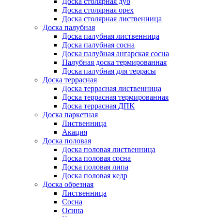
Доска столярная дуб
Доска столярная орех
Доска столярная лиственница
Доска палубная
Доска палубная лиственница
Доска палубная сосна
Доска палубная ангарская сосна
Палубная доска термированная
Доска палубная для террасы
Доска террасная
Доска террасная лиственница
Доска террасная термированная
Доска террасная ДПК
Доска паркетная
Лиственница
Акация
Доска половая
Доска половая лиственница
Доска половая сосна
Доска половая липа
Доска половая кедр
Доска обрезная
Лиственница
Сосна
Осина