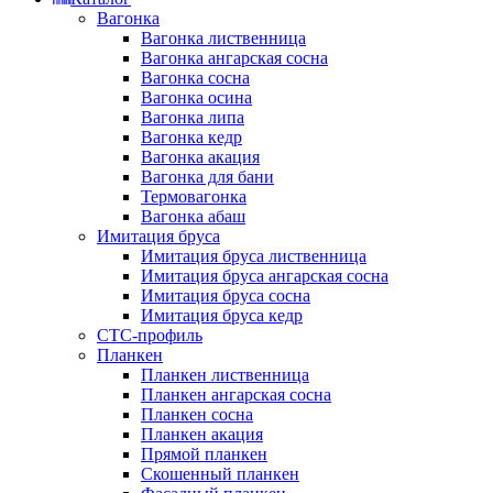
Вагонка
Вагонка лиственница
Вагонка ангарская сосна
Вагонка сосна
Вагонка осина
Вагонка липа
Вагонка кедр
Вагонка акация
Вагонка для бани
Термовагонка
Вагонка абаш
Имитация бруса
Имитация бруса лиственница
Имитация бруса ангарская сосна
Имитация бруса сосна
Имитация бруса кедр
СТС-профиль
Планкен
Планкен лиственница
Планкен ангарская сосна
Планкен сосна
Планкен акация
Прямой планкен
Скошенный планкен