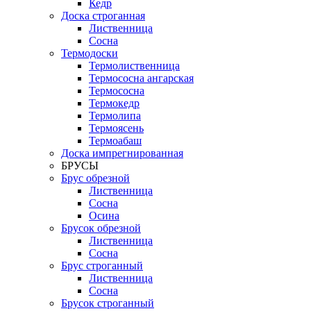
Кедр
Доска строганная
Лиственница
Сосна
Термодоски
Термолиственница
Термососна ангарская
Термососна
Термокедр
Термолипа
Термоясень
Термоабаш
Доска импрегнированная
БРУСЫ
Брус обрезной
Лиственница
Сосна
Осина
Брусок обрезной
Лиственница
Сосна
Брус строганный
Лиственница
Сосна
Брусок строганный