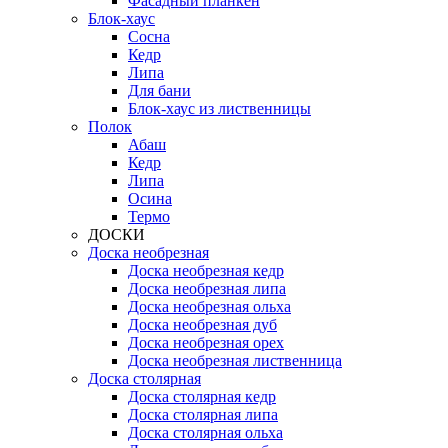
Фасадный планкен
Блок-хаус
Сосна
Кедр
Липа
Для бани
Блок-хаус из лиственницы
Полок
Абаш
Кедр
Липа
Осина
Термо
ДОСКИ
Доска необрезная
Доска необрезная кедр
Доска необрезная липа
Доска необрезная ольха
Доска необрезная дуб
Доска необрезная орех
Доска необрезная лиственница
Доска столярная
Доска столярная кедр
Доска столярная липа
Доска столярная ольха