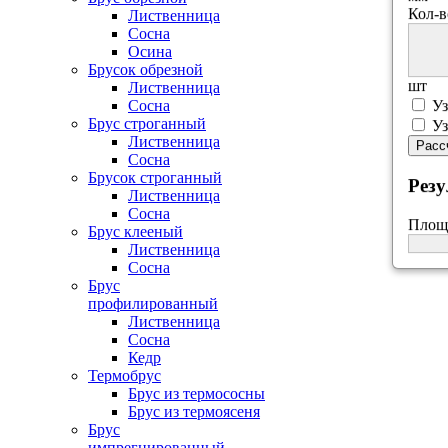
Кол-в
Лиственница
Сосна
Осина
Брусок обрезной
шт
Лиственница
Сосна
Уз
Брус строганный
Уз
Лиственница
Расс
Сосна
Брусок строганный
Резу
Лиственница
Сосна
Площ
Брус клееный
Лиственница
Сосна
Брус
профилированный
Лиственница
Сосна
Кедр
Термобрус
Брус из термососны
Брус из термоясеня
Брус
импрегнированный