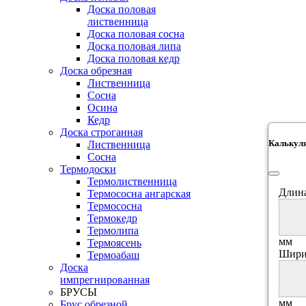
Доска половая
лиственница
Доска половая сосна
Доска половая липа
Доска половая кедр
Доска обрезная
Лиственница
Сосна
Осина
Кедр
Доска строганная
Калькул
Лиственница
Сосна
Термодоски
Термолиственница
Длина
Термососна ангарская
Термососна
Термокедр
Термолипа
мм
Термоясень
Шири
Термоабаш
Доска
импрегнированная
БРУСЫ
мм
Брус обрезной