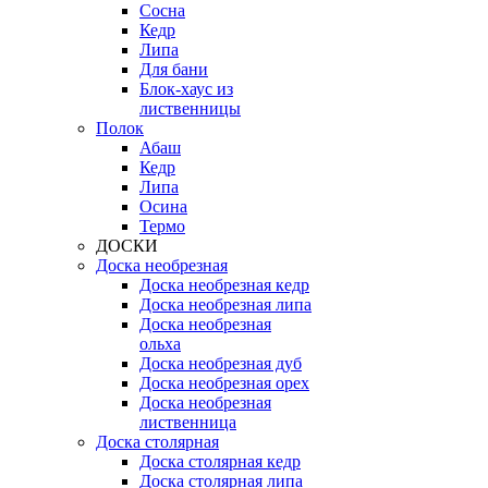
Сосна
Кедр
Липа
Для бани
Блок-хаус из
лиственницы
Полок
Абаш
Кедр
Липа
Осина
Термо
ДОСКИ
Доска необрезная
Доска необрезная кедр
Доска необрезная липа
Доска необрезная
ольха
Доска необрезная дуб
Доска необрезная орех
Доска необрезная
лиственница
Доска столярная
Доска столярная кедр
Доска столярная липа