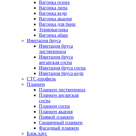
Вагонка осина
Вагонка липа
Вагонка кедр
Вагонка акация
Вагонка для бани
Термовагонка
Вагонка абаш
Имитация бруса
Имитация бруса
лиственница
Имитация бруса
ангарская сосна
Имитация бруса сосна
Имитация бруса кедр
СТС-профиль
Планкен
Планкен лиственница
Планкен ангарская
сосна
Планкен сосна
Планкен акация
Прямой планкен
Скошенный планкен
Фасадный планкен
Блок-хаус