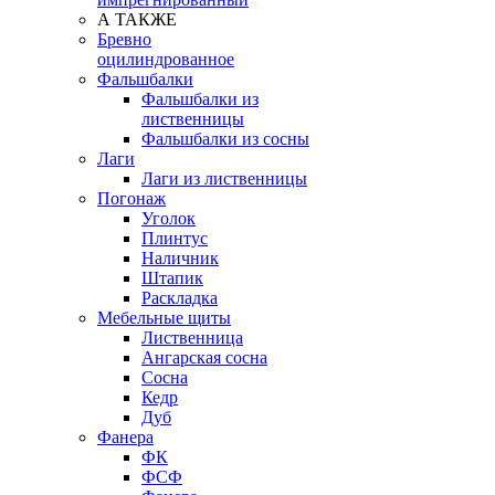
А ТАКЖЕ
Бревно
оцилиндрованное
Фальшбалки
Фальшбалки из
лиственницы
Фальшбалки из сосны
Лаги
Лаги из лиственницы
Погонаж
Уголок
Плинтус
Наличник
Штапик
Раскладка
Мебельные щиты
Лиственница
Ангарская сосна
Сосна
Кедр
Дуб
Фанера
ФК
ФСФ