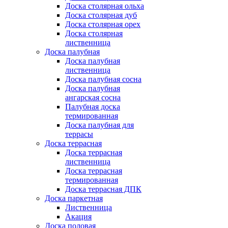
Доска столярная ольха
Доска столярная дуб
Доска столярная орех
Доска столярная
лиственница
Доска палубная
Доска палубная
лиственница
Доска палубная сосна
Доска палубная
ангарская сосна
Палубная доска
термированная
Доска палубная для
террасы
Доска террасная
Доска террасная
лиственница
Доска террасная
термированная
Доска террасная ДПК
Доска паркетная
Лиственница
Акация
Доска половая