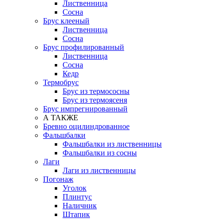
Лиственница
Сосна
Брус клееный
Лиственница
Сосна
Брус профилированный
Лиственница
Сосна
Кедр
Термобрус
Брус из термососны
Брус из термоясеня
Брус импрегнированный
А ТАКЖЕ
Бревно оцилиндрованное
Фальшбалки
Фальшбалки из лиственницы
Фальшбалки из сосны
Лаги
Лаги из лиственницы
Погонаж
Уголок
Плинтус
Наличник
Штапик