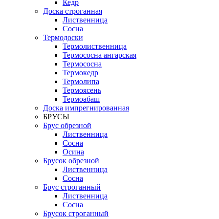
Кедр
Доска строганная
Лиственница
Сосна
Термодоски
Термолиственница
Термососна ангарская
Термососна
Термокедр
Термолипа
Термоясень
Термоабаш
Доска импрегнированная
БРУСЫ
Брус обрезной
Лиственница
Сосна
Осина
Брусок обрезной
Лиственница
Сосна
Брус строганный
Лиственница
Сосна
Брусок строганный