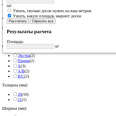
Дмитровское шоссе
шт
Узнать, сколько досок нужно на ваш метраж
Узнать, какую площадь закроют доски
Фильтр
Рассчитать
Сбросить все
Порода
Результаты расчета
ангарская сосна
(11)
Площадь:
м²
Сорт
Экстра
(2)
Прима
(2)
А
(3)
A/B
(2)
B/C
(2)
Толщина (мм):
20
(10)
21
(1)
Ширина (мм):