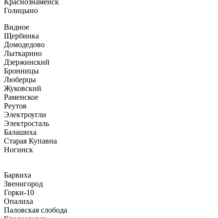
Краснознаменск
Голицыно
Видное
Щербинка
Домодедово
Лыткарино
Дзержинский
Бронницы
Люберцы
Жуковский
Раменское
Реутов
Электроугли
Электросталь
Балашиха
Старая Купавна
Ногинск
Барвиха
Звенигород
Горки-10
Опалиха
Паловская слобода