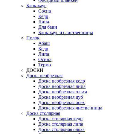
Фасадный планкен
Блок-хаус
Сосна
Кедр
Липа
Для бани
Блок-хаус из лиственницы
Полок
Абаш
Кедр
Липа
Осина
Термо
ДОСКИ
Доска необрезная
Доска необрезная кедр
Доска необрезная липа
Доска необрезная ольха
Доска необрезная дуб
Доска необрезная орех
Доска необрезная лиственница
Доска столярная
Доска столярная кедр
Доска столярная липа
Доска столярная ольха