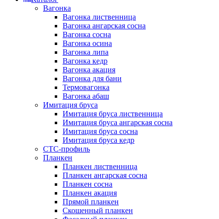
Вагонка
Вагонка лиственница
Вагонка ангарская сосна
Вагонка сосна
Вагонка осина
Вагонка липа
Вагонка кедр
Вагонка акация
Вагонка для бани
Термовагонка
Вагонка абаш
Имитация бруса
Имитация бруса лиственница
Имитация бруса ангарская сосна
Имитация бруса сосна
Имитация бруса кедр
СТС-профиль
Планкен
Планкен лиственница
Планкен ангарская сосна
Планкен сосна
Планкен акация
Прямой планкен
Скошенный планкен