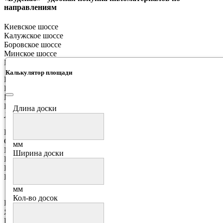
направлениям
Киевское шоссе
Калужское шоссе
Боровское шоссе
Минское шоссе
Можайское шоссе
Калькулятор площади
Ильинское шоссе
Рублевское шоссе
Новорижское шоссе
Волоколамское шоссе
Длина доски
Ленинградское шоссе
Варшавское шоссе
Симферопольское шоссе
мм
М4 "Дон"
Ширина доски
Новорязанское шоссе
Егорьевское шоссе
Носовихинское шоссе
мм
Кол-во досок
Горьковское шоссе
Ярославское шоосе
Щелковское шоссе