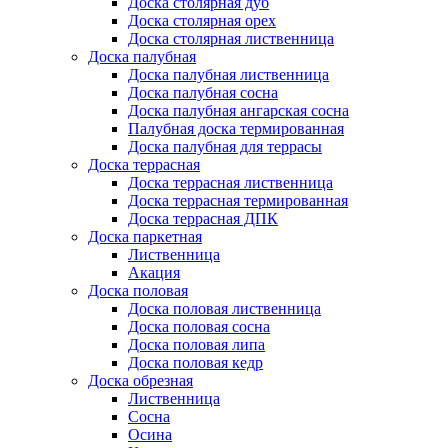
Доска столярная дуб
Доска столярная орех
Доска столярная лиственница
Доска палубная
Доска палубная лиственница
Доска палубная сосна
Доска палубная ангарская сосна
Палубная доска термированная
Доска палубная для террасы
Доска террасная
Доска террасная лиственница
Доска террасная термированная
Доска террасная ДПК
Доска паркетная
Лиственница
Акация
Доска половая
Доска половая лиственница
Доска половая сосна
Доска половая липа
Доска половая кедр
Доска обрезная
Лиственница
Сосна
Осина