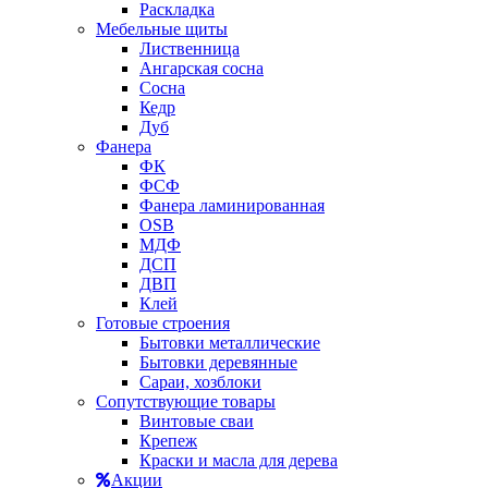
Раскладка
Мебельные щиты
Лиственница
Ангарская сосна
Сосна
Кедр
Дуб
Фанера
ФК
ФСФ
Фанера ламинированная
OSB
МДФ
ДСП
ДВП
Клей
Готовые строения
Бытовки металлические
Бытовки деревянные
Сараи, хозблоки
Сопутствующие товары
Винтовые сваи
Крепеж
Краски и масла для дерева
Акции