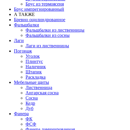
Брус из термоясеня
Брус импрегнированный
А ТАКЖЕ
Бревно оцилиндрованное
Фальшбалки
Фальшбалки из лиственницы
Фальшбалки из сосны
Лаги
Лаги из лиственницы
Погонаж
Уголок
Плинтус
Наличник
Штапик
Раскладка
Мебельные щиты
Лиственница
Ангарская сосна
Сосна
Кедр
Дуб
Фанера
ФК
ФСФ
Фанера ламинированная