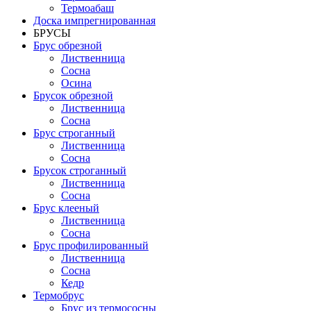
Термоабаш
Доска импрегнированная
БРУСЫ
Брус обрезной
Лиственница
Сосна
Осина
Брусок обрезной
Лиственница
Сосна
Брус строганный
Лиственница
Сосна
Брусок строганный
Лиственница
Сосна
Брус клееный
Лиственница
Сосна
Брус профилированный
Лиственница
Сосна
Кедр
Термобрус
Брус из термососны