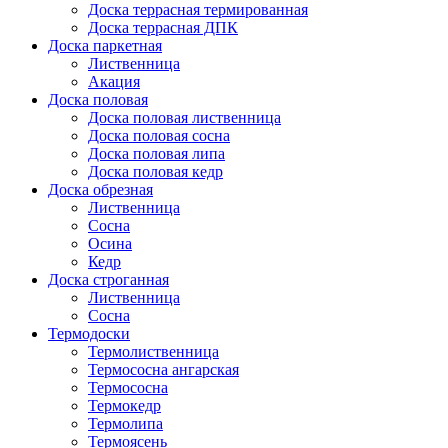
Доска террасная термированная
Доска террасная ДПК
Доска паркетная
Лиственница
Акация
Доска половая
Доска половая лиственница
Доска половая сосна
Доска половая липа
Доска половая кедр
Доска обрезная
Лиственница
Сосна
Осина
Кедр
Доска строганная
Лиственница
Сосна
Термодоски
Термолиственница
Термососна ангарская
Термососна
Термокедр
Термолипа
Термоясень