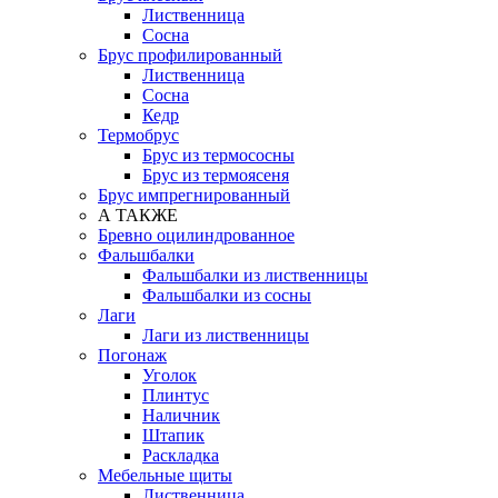
Лиственница
Сосна
Брус профилированный
Лиственница
Сосна
Кедр
Термобрус
Брус из термососны
Брус из термоясеня
Брус импрегнированный
А ТАКЖЕ
Бревно оцилиндрованное
Фальшбалки
Фальшбалки из лиственницы
Фальшбалки из сосны
Лаги
Лаги из лиственницы
Погонаж
Уголок
Плинтус
Наличник
Штапик
Раскладка
Мебельные щиты
Лиственница