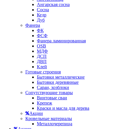
Ангарская сосна
Сосна
Кедр
Дуб
Фанера
ФК
ФСФ
Фанера ламинированная
OSB
МДФ
ДСП
ДВП
Клей
Готовые строения
Бытовки металлические
Бытовки деревянные
Сараи, хозблоки
Сопутствующие товары
Винтовые сваи
Крепеж
Краски и масла для дерева
Акции
Кровельные материалы
Металлочерепица
Акции