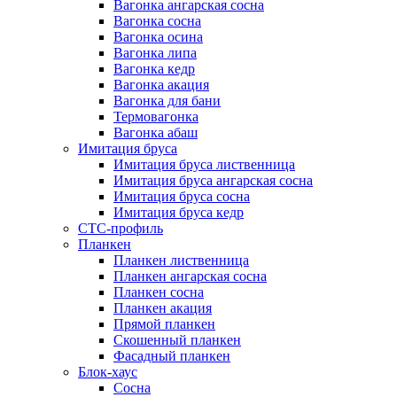
Вагонка ангарская сосна
Вагонка сосна
Вагонка осина
Вагонка липа
Вагонка кедр
Вагонка акация
Вагонка для бани
Термовагонка
Вагонка абаш
Имитация бруса
Имитация бруса лиственница
Имитация бруса ангарская сосна
Имитация бруса сосна
Имитация бруса кедр
СТС-профиль
Планкен
Планкен лиственница
Планкен ангарская сосна
Планкен сосна
Планкен акация
Прямой планкен
Скошенный планкен
Фасадный планкен
Блок-хаус
Сосна