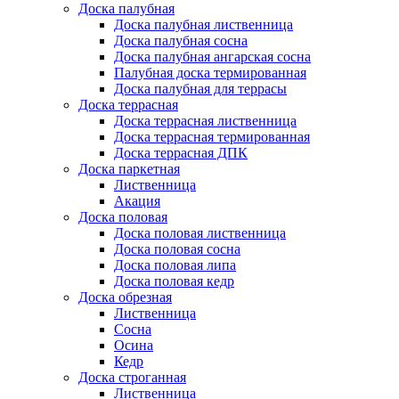
Доска палубная
Доска палубная лиственница
Доска палубная сосна
Доска палубная ангарская сосна
Палубная доска термированная
Доска палубная для террасы
Доска террасная
Доска террасная лиственница
Доска террасная термированная
Доска террасная ДПК
Доска паркетная
Лиственница
Акация
Доска половая
Доска половая лиственница
Доска половая сосна
Доска половая липа
Доска половая кедр
Доска обрезная
Лиственница
Сосна
Осина
Кедр
Доска строганная
Лиственница