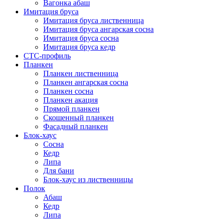
Вагонка абаш
Имитация бруса
Имитация бруса лиственница
Имитация бруса ангарская сосна
Имитация бруса сосна
Имитация бруса кедр
СТС-профиль
Планкен
Планкен лиственница
Планкен ангарская сосна
Планкен сосна
Планкен акация
Прямой планкен
Скошенный планкен
Фасадный планкен
Блок-хаус
Сосна
Кедр
Липа
Для бани
Блок-хаус из лиственницы
Полок
Абаш
Кедр
Липа