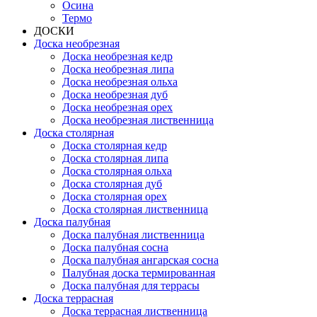
Осина
Термо
ДОСКИ
Доска необрезная
Доска необрезная кедр
Доска необрезная липа
Доска необрезная ольха
Доска необрезная дуб
Доска необрезная орех
Доска необрезная лиственница
Доска столярная
Доска столярная кедр
Доска столярная липа
Доска столярная ольха
Доска столярная дуб
Доска столярная орех
Доска столярная лиственница
Доска палубная
Доска палубная лиственница
Доска палубная сосна
Доска палубная ангарская сосна
Палубная доска термированная
Доска палубная для террасы
Доска террасная
Доска террасная лиственница