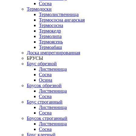
Сосна
Термодоски
Термолиственница
Термососна ангарская
Термососна
Термокедр
Термолипа
Термоясень
Термоабаш
Доска импрегнированная
БРУСЫ
Брус обрезной
Лиственница
Сосна
Осина
Брусок обрезной
Лиственница
Сосна
Брус строганный
Лиственница
Сосна
Брусок строганный
Лиственница
Сосна
Брус клееный