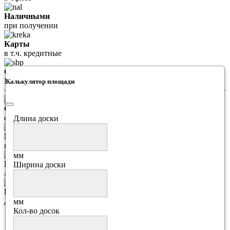
Наличными
при получении
Карты
в т.ч. кредитные
СБП
Более 70 банков
Калькулятор площади
Сбербанк
онлайн
Длина доски
Мир Pay
платежная система
мм
Банковский перевод
Ширина доски
любой банк РФ
Безналичная оплата
Для юр лиц с НДС или без
мм
Кол-во досок