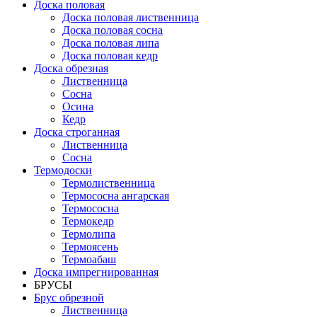
Доска половая
Доска половая лиственница
Доска половая сосна
Доска половая липа
Доска половая кедр
Доска обрезная
Лиственница
Сосна
Осина
Кедр
Доска строганная
Лиственница
Сосна
Термодоски
Термолиственница
Термососна ангарская
Термососна
Термокедр
Термолипа
Термоясень
Термоабаш
Доска импрегнированная
БРУСЫ
Брус обрезной
Лиственница