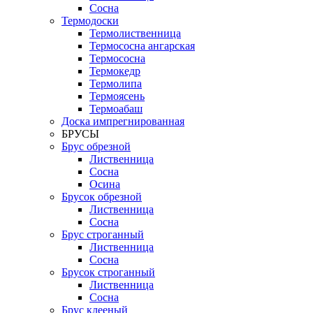
Сосна
Термодоски
Термолиственница
Термососна ангарская
Термососна
Термокедр
Термолипа
Термоясень
Термоабаш
Доска импрегнированная
БРУСЫ
Брус обрезной
Лиственница
Сосна
Осина
Брусок обрезной
Лиственница
Сосна
Брус строганный
Лиственница
Сосна
Брусок строганный
Лиственница
Сосна
Брус клееный