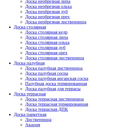
Доска необрезная липа
Доска необрезная ольха
Доска необрезная дуб
Доска необрезная орех
Доска необрезная лиственница
Доска столярная
Доска столярная кедр
Доска столярная липа
Доска столярная ольха
Доска столярная дуб
Доска столярная орех
Доска столярная лиственница
Доска палубная
Доска палубная лиственница
Доска палубная сосна
Доска палубная ангарская сосна
Палубная доска термированная
Доска палубная для террасы
Доска террасная
Доска террасная лиственница
Доска террасная термированная
Доска террасная ДПК
Доска паркетная
Лиственница
Акация