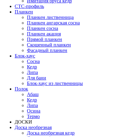
Имитация бруса кедр
СТС-профиль
Планкен
Планкен лиственница
Планкен ангарская сосна
Планкен сосна
Планкен акация
Прямой планкен
Скошенный планкен
Фасадный планкен
Блок-хаус
Сосна
Кедр
Липа
Для бани
Блок-хаус из лиственницы
Полок
Абаш
Кедр
Липа
Осина
Термо
ДОСКИ
Доска необрезная
Доска необрезная кедр