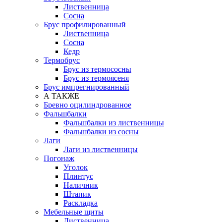
Лиственница
Сосна
Брус профилированный
Лиственница
Сосна
Кедр
Термобрус
Брус из термососны
Брус из термоясеня
Брус импрегнированный
А ТАКЖЕ
Бревно оцилиндрованное
Фальшбалки
Фальшбалки из лиственницы
Фальшбалки из сосны
Лаги
Лаги из лиственницы
Погонаж
Уголок
Плинтус
Наличник
Штапик
Раскладка
Мебельные щиты
Лиственница