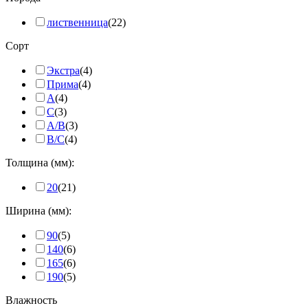
лиственница
(22)
Сорт
Экстра
(4)
Прима
(4)
А
(4)
C
(3)
A/B
(3)
B/C
(4)
Толщина (мм):
20
(21)
Ширина (мм):
90
(5)
140
(6)
165
(6)
190
(5)
Влажность