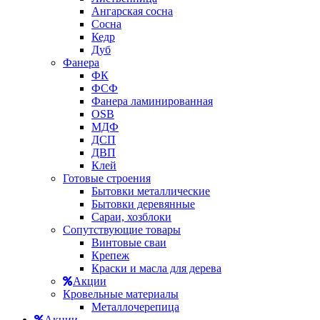
Ангарская сосна
Сосна
Кедр
Дуб
Фанера
ФК
ФСФ
Фанера ламинированная
OSB
МДФ
ДСП
ДВП
Клей
Готовые строения
Бытовки металлические
Бытовки деревянные
Сараи, хозблоки
Сопутствующие товары
Винтовые сваи
Крепеж
Краски и масла для дерева
Акции
Кровельные материалы
Металлочерепица
Акции