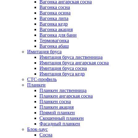
Вагонка ангарская сосна
Вагонка сосна
Вагонка осина
Вагонка липа
Вагонка кедр
Вагонка акация
Вагонка для бани
Термовагонка
Вагонка абаш
Имитация бруса
Имитация бруса лиственница
Имитация бруса ангарская сосна
Имитация бруса сосна
Имитация бруса кедр
СТС-профиль
Планкен
Планкен лиственница
Планкен ангарская сосна
Планкен сосна
Планкен акация
Прямой планкен
Скошенный планкен
Фасадный планкен
Блок-хаус
Сосна