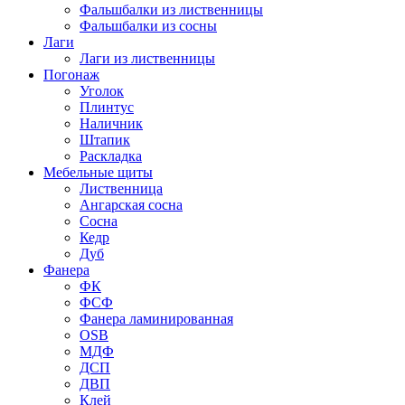
Фальшбалки из лиственницы
Фальшбалки из сосны
Лаги
Лаги из лиственницы
Погонаж
Уголок
Плинтус
Наличник
Штапик
Раскладка
Мебельные щиты
Лиственница
Ангарская сосна
Сосна
Кедр
Дуб
Фанера
ФК
ФСФ
Фанера ламинированная
OSB
МДФ
ДСП
ДВП
Клей