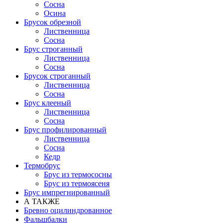
Сосна
Осина
Брусок обрезной
Лиственница
Сосна
Брус строганный
Лиственница
Сосна
Брусок строганный
Лиственница
Сосна
Брус клееный
Лиственница
Сосна
Брус профилированный
Лиственница
Сосна
Кедр
Термобрус
Брус из термососны
Брус из термоясеня
Брус импрегнированный
А ТАКЖЕ
Бревно оцилиндрованное
Фальшбалки