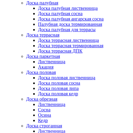
Доска палубная
Доска палубная лиственница
Доска палубная сосна
Доска палубная ангарская сосна
Палубная доска термированная
Доска палубная для террасы
Доска террасная
Доска террасная лиственница
Доска террасная термированная
Доска террасная ДПК
Доска паркетная
Лиственница
Акация
Доска половая
Доска половая лиственница
Доска половая сосна
Доска половая липа
Доска половая кедр
Доска обрезная
Лиственница
Сосна
Осина
Кедр
Доска строганная
Лиственница