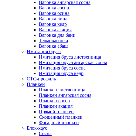
Вагонка ангарская сосна
Вагонка сосна
Вагонка осина
Вагонка липа
Вагонка кедр
Вагонка акация
Вагонка для бани
Термовагонка
Вагонка абаш
Имитация бруса
Имитация бруса лиственница
Имитация бруса ангарская сосна
Имитация бруса сосна
Имитация бруса кедр
СТС-профиль
Планкен
Планкен лиственница
Планкен ангарская сосна
Планкен сосна
Планкен акация
Прямой планкен
Скошенный планкен
Фасадный планкен
Блок-хаус
Сосна