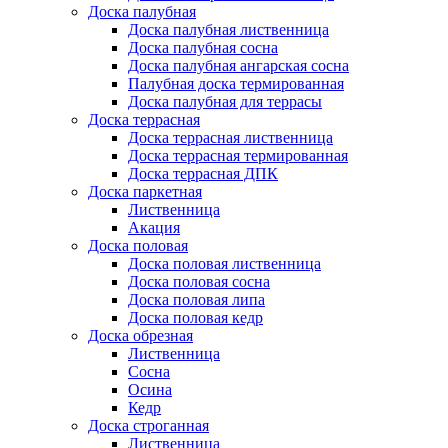
Доска палубная
Доска палубная лиственница
Доска палубная сосна
Доска палубная ангарская сосна
Палубная доска термированная
Доска палубная для террасы
Доска террасная
Доска террасная лиственница
Доска террасная термированная
Доска террасная ДПК
Доска паркетная
Лиственница
Акация
Доска половая
Доска половая лиственница
Доска половая сосна
Доска половая липа
Доска половая кедр
Доска обрезная
Лиственница
Сосна
Осина
Кедр
Доска строганная
Лиственница