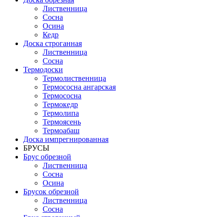
Лиственница
Сосна
Осина
Кедр
Доска строганная
Лиственница
Сосна
Термодоски
Термолиственница
Термососна ангарская
Термососна
Термокедр
Термолипа
Термоясень
Термоабаш
Доска импрегнированная
БРУСЫ
Брус обрезной
Лиственница
Сосна
Осина
Брусок обрезной
Лиственница
Сосна