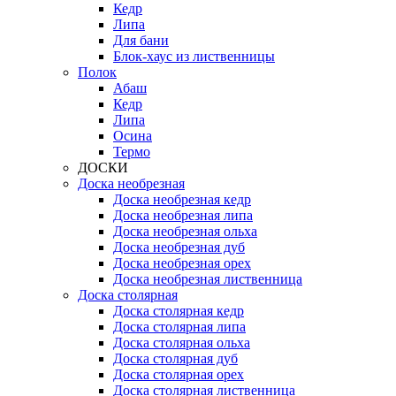
Кедр
Липа
Для бани
Блок-хаус из лиственницы
Полок
Абаш
Кедр
Липа
Осина
Термо
ДОСКИ
Доска необрезная
Доска необрезная кедр
Доска необрезная липа
Доска необрезная ольха
Доска необрезная дуб
Доска необрезная орех
Доска необрезная лиственница
Доска столярная
Доска столярная кедр
Доска столярная липа
Доска столярная ольха
Доска столярная дуб
Доска столярная орех
Доска столярная лиственница