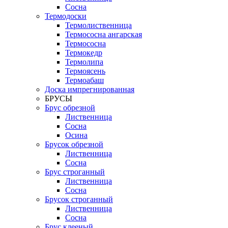
Сосна
Термодоски
Термолиственница
Термососна ангарская
Термососна
Термокедр
Термолипа
Термоясень
Термоабаш
Доска импрегнированная
БРУСЫ
Брус обрезной
Лиственница
Сосна
Осина
Брусок обрезной
Лиственница
Сосна
Брус строганный
Лиственница
Сосна
Брусок строганный
Лиственница
Сосна
Брус клееный