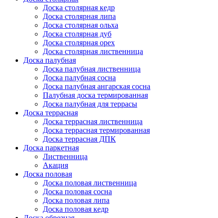
Доска столярная кедр
Доска столярная липа
Доска столярная ольха
Доска столярная дуб
Доска столярная орех
Доска столярная лиственница
Доска палубная
Доска палубная лиственница
Доска палубная сосна
Доска палубная ангарская сосна
Палубная доска термированная
Доска палубная для террасы
Доска террасная
Доска террасная лиственница
Доска террасная термированная
Доска террасная ДПК
Доска паркетная
Лиственница
Акация
Доска половая
Доска половая лиственница
Доска половая сосна
Доска половая липа
Доска половая кедр
Доска обрезная