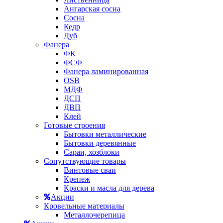
Ангарская сосна
Сосна
Кедр
Дуб
Фанера
ФК
ФСФ
Фанера ламинированная
OSB
МДФ
ДСП
ДВП
Клей
Готовые строения
Бытовки металлические
Бытовки деревянные
Сараи, хозблоки
Сопутствующие товары
Винтовые сваи
Крепеж
Краски и масла для дерева
Акции
Кровельные материалы
Металлочерепица