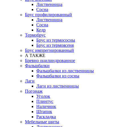
Лиственница
Сосна
Брус профилированный
Лиственница
Сосна
Кедр
Термобрус
Брус из термососны
Брус из термоясеня
Брус импрегнированный
А ТАКЖЕ
Бревно оцилиндрованное
Фальшбалки
Фальшбалки из лиственницы
Фальшбалки из сосны
Лаги
Лаги из лиственницы
Погонаж
Уголок
Плинтус
Наличник
Штапик
Раскладка
Мебельные щиты
Лиственница