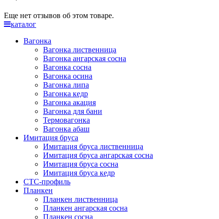
Еще нет отзывов об этом товаре.
каталог
Вагонка
Вагонка лиственница
Вагонка ангарская сосна
Вагонка сосна
Вагонка осина
Вагонка липа
Вагонка кедр
Вагонка акация
Вагонка для бани
Термовагонка
Вагонка абаш
Имитация бруса
Имитация бруса лиственница
Имитация бруса ангарская сосна
Имитация бруса сосна
Имитация бруса кедр
СТС-профиль
Планкен
Планкен лиственница
Планкен ангарская сосна
Планкен сосна