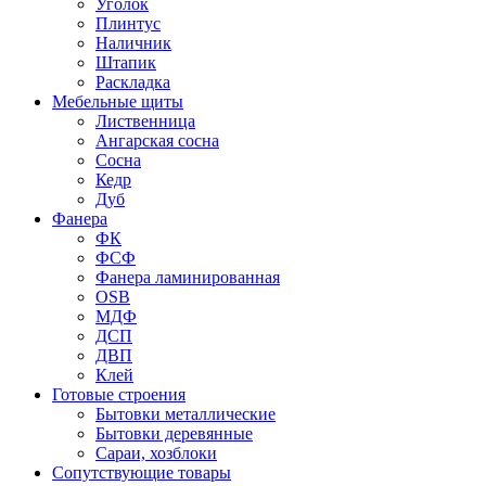
Уголок
Плинтус
Наличник
Штапик
Раскладка
Мебельные щиты
Лиственница
Ангарская сосна
Сосна
Кедр
Дуб
Фанера
ФК
ФСФ
Фанера ламинированная
OSB
МДФ
ДСП
ДВП
Клей
Готовые строения
Бытовки металлические
Бытовки деревянные
Сараи, хозблоки
Сопутствующие товары