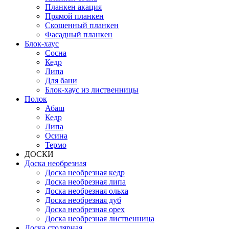
Планкен акация
Прямой планкен
Скошенный планкен
Фасадный планкен
Блок-хаус
Сосна
Кедр
Липа
Для бани
Блок-хаус из лиственницы
Полок
Абаш
Кедр
Липа
Осина
Термо
ДОСКИ
Доска необрезная
Доска необрезная кедр
Доска необрезная липа
Доска необрезная ольха
Доска необрезная дуб
Доска необрезная орех
Доска необрезная лиственница
Доска столярная