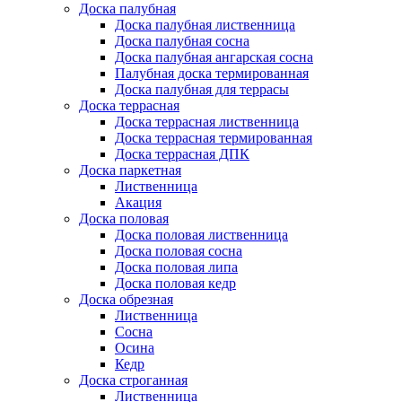
Доска палубная
Доска палубная лиственница
Доска палубная сосна
Доска палубная ангарская сосна
Палубная доска термированная
Доска палубная для террасы
Доска террасная
Доска террасная лиственница
Доска террасная термированная
Доска террасная ДПК
Доска паркетная
Лиственница
Акация
Доска половая
Доска половая лиственница
Доска половая сосна
Доска половая липа
Доска половая кедр
Доска обрезная
Лиственница
Сосна
Осина
Кедр
Доска строганная
Лиственница