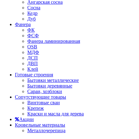
Ангарская сосна
Сосна
Кедр
Дуб
Фанера
ФК
ФСФ
Фанера ламинированная
OSB
МДФ
ДСП
ДВП
Клей
Готовые строения
Бытовки металлические
Бытовки деревянные
Сараи, хозблоки
Сопутствующие товары
Винтовые сваи
Крепеж
Краски и масла для дерева
Акции
Кровельные материалы
Металлочерепица