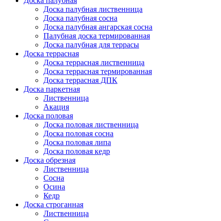
Доска палубная
Доска палубная лиственница
Доска палубная сосна
Доска палубная ангарская сосна
Палубная доска термированная
Доска палубная для террасы
Доска террасная
Доска террасная лиственница
Доска террасная термированная
Доска террасная ДПК
Доска паркетная
Лиственница
Акация
Доска половая
Доска половая лиственница
Доска половая сосна
Доска половая липа
Доска половая кедр
Доска обрезная
Лиственница
Сосна
Осина
Кедр
Доска строганная
Лиственница