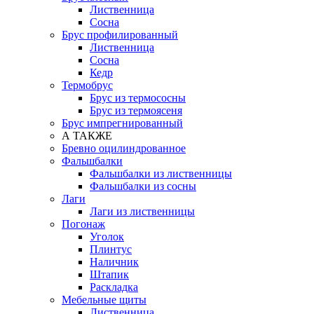
Лиственница
Сосна
Брус профилированный
Лиственница
Сосна
Кедр
Термобрус
Брус из термососны
Брус из термоясеня
Брус импрегнированный
А ТАКЖЕ
Бревно оцилиндрованное
Фальшбалки
Фальшбалки из лиственницы
Фальшбалки из сосны
Лаги
Лаги из лиственницы
Погонаж
Уголок
Плинтус
Наличник
Штапик
Раскладка
Мебельные щиты
Лиственница