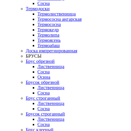
Сосна
Термодоски
Термолиственница
Термососна ангарская
Термососна
Термокедр
Термолипа
Термоясень
Термоабаш
Доска импрегнированная
БРУСЫ
Брус обрезной
Лиственница
Сосна
Осина
Брусок обрезной
Лиственница
Сосна
Брус строганный
Лиственница
Сосна
Брусок строганный
Лиственница
Сосна
Брус клееный