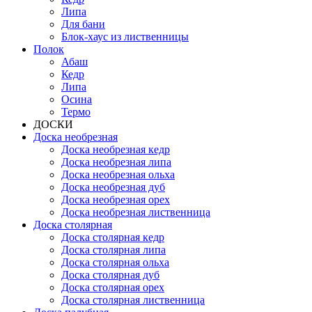
Липа
Для бани
Блок-хаус из лиственницы
Полок
Абаш
Кедр
Липа
Осина
Термо
ДОСКИ
Доска необрезная
Доска необрезная кедр
Доска необрезная липа
Доска необрезная ольха
Доска необрезная дуб
Доска необрезная орех
Доска необрезная лиственница
Доска столярная
Доска столярная кедр
Доска столярная липа
Доска столярная ольха
Доска столярная дуб
Доска столярная орех
Доска столярная лиственница