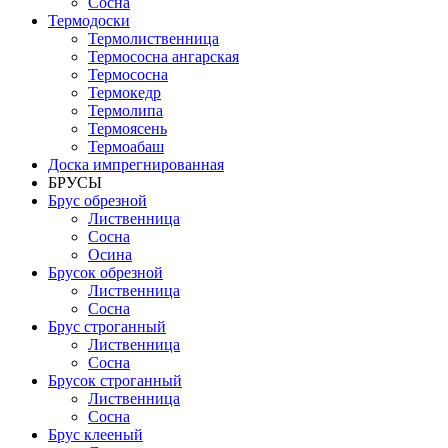
Сосна
Термодоски
Термолиственница
Термососна ангарская
Термососна
Термокедр
Термолипа
Термоясень
Термоабаш
Доска импрегнированная
БРУСЫ
Брус обрезной
Лиственница
Сосна
Осина
Брусок обрезной
Лиственница
Сосна
Брус строганный
Лиственница
Сосна
Брусок строганный
Лиственница
Сосна
Брус клееный