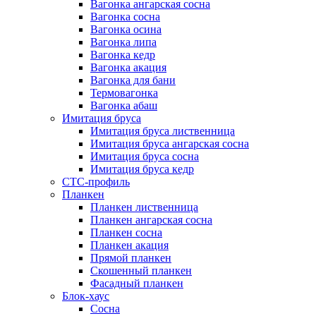
Вагонка ангарская сосна
Вагонка сосна
Вагонка осина
Вагонка липа
Вагонка кедр
Вагонка акация
Вагонка для бани
Термовагонка
Вагонка абаш
Имитация бруса
Имитация бруса лиственница
Имитация бруса ангарская сосна
Имитация бруса сосна
Имитация бруса кедр
СТС-профиль
Планкен
Планкен лиственница
Планкен ангарская сосна
Планкен сосна
Планкен акация
Прямой планкен
Скошенный планкен
Фасадный планкен
Блок-хаус
Сосна