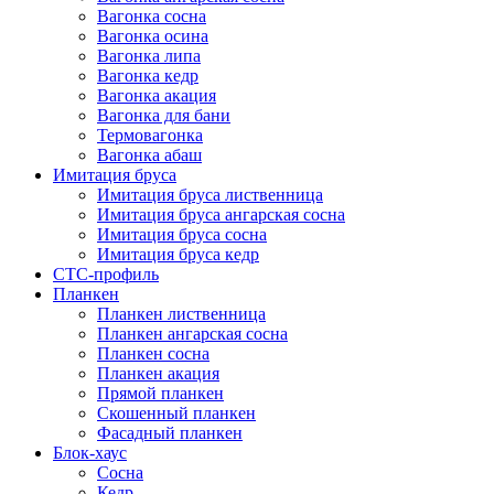
Вагонка сосна
Вагонка осина
Вагонка липа
Вагонка кедр
Вагонка акация
Вагонка для бани
Термовагонка
Вагонка абаш
Имитация бруса
Имитация бруса лиственница
Имитация бруса ангарская сосна
Имитация бруса сосна
Имитация бруса кедр
СТС-профиль
Планкен
Планкен лиственница
Планкен ангарская сосна
Планкен сосна
Планкен акация
Прямой планкен
Скошенный планкен
Фасадный планкен
Блок-хаус
Сосна
Кедр