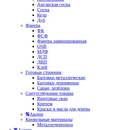
Ангарская сосна
Сосна
Кедр
Дуб
Фанера
ФК
ФСФ
Фанера ламинированная
OSB
МДФ
ДСП
ДВП
Клей
Готовые строения
Бытовки металлические
Бытовки деревянные
Сараи, хозблоки
Сопутствующие товары
Винтовые сваи
Крепеж
Краски и масла для дерева
Акции
Кровельные материалы
Металлочерепица
Акции