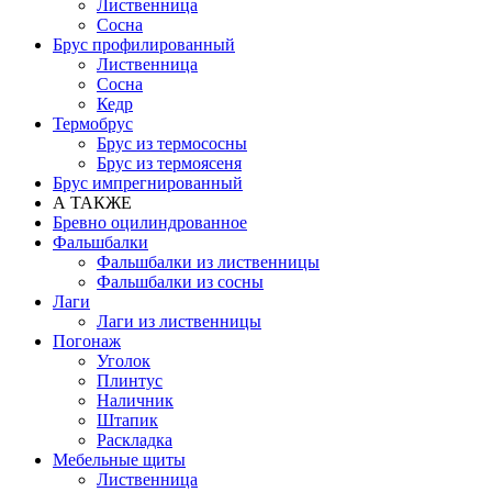
Лиственница
Сосна
Брус профилированный
Лиственница
Сосна
Кедр
Термобрус
Брус из термососны
Брус из термоясеня
Брус импрегнированный
А ТАКЖЕ
Бревно оцилиндрованное
Фальшбалки
Фальшбалки из лиственницы
Фальшбалки из сосны
Лаги
Лаги из лиственницы
Погонаж
Уголок
Плинтус
Наличник
Штапик
Раскладка
Мебельные щиты
Лиственница