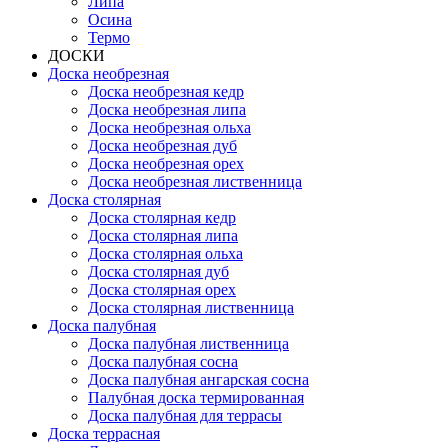
Липа
Осина
Термо
ДОСКИ
Доска необрезная
Доска необрезная кедр
Доска необрезная липа
Доска необрезная ольха
Доска необрезная дуб
Доска необрезная орех
Доска необрезная лиственница
Доска столярная
Доска столярная кедр
Доска столярная липа
Доска столярная ольха
Доска столярная дуб
Доска столярная орех
Доска столярная лиственница
Доска палубная
Доска палубная лиственница
Доска палубная сосна
Доска палубная ангарская сосна
Палубная доска термированная
Доска палубная для террасы
Доска террасная