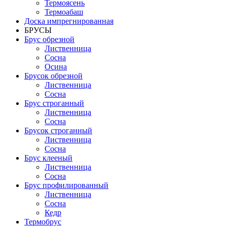
Термоясень
Термоабаш
Доска импрегнированная
БРУСЫ
Брус обрезной
Лиственница
Сосна
Осина
Брусок обрезной
Лиственница
Сосна
Брус строганный
Лиственница
Сосна
Брусок строганный
Лиственница
Сосна
Брус клееный
Лиственница
Сосна
Брус профилированный
Лиственница
Сосна
Кедр
Термобрус