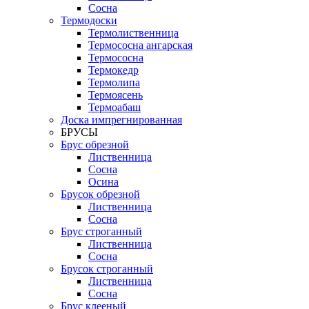
Сосна
Термодоски
Термолиственница
Термососна ангарская
Термососна
Термокедр
Термолипа
Термоясень
Термоабаш
Доска импрегнированная
БРУСЫ
Брус обрезной
Лиственница
Сосна
Осина
Брусок обрезной
Лиственница
Сосна
Брус строганный
Лиственница
Сосна
Брусок строганный
Лиственница
Сосна
Брус клееный