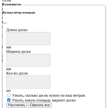
сосна
Влажность
камерная сушка
Калькулятор площади
Сорт
сучковый
Область применения:
для внешней и внутренней отделки
Длина доски
Подробнее о товаре
Рецензии
мм
Ширина доски
Еще нет отзывов об этом товаре.
каталог
Вагонка
мм
Вагонка лиственница
Кол-во досок
Вагонка ангарская сосна
Вагонка сосна
Вагонка осина
Вагонка липа
шт
Вагонка кедр
Узнать, сколько досок нужно на ваш метраж
Вагонка акация
Узнать, какую площадь закроют доски
Вагонка для бани
Рассчитать
Сбросить все
Термовагонка