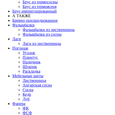
Брус из термососны
Брус из термоясеня
Брус импрегнированный
А ТАКЖЕ
Бревно оцилиндрованное
Фальшбалки
Фальшбалки из лиственницы
Фальшбалки из сосны
Лаги
Лаги из лиственницы
Погонаж
Уголок
Плинтус
Наличник
Штапик
Раскладка
Мебельные щиты
Лиственница
Ангарская сосна
Сосна
Кедр
Дуб
Фанера
ФК
ФСФ