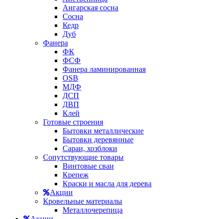
Ангарская сосна
Сосна
Кедр
Дуб
Фанера
ФК
ФСФ
Фанера ламинированная
OSB
МДФ
ДСП
ДВП
Клей
Готовые строения
Бытовки металлические
Бытовки деревянные
Сараи, хозблоки
Сопутствующие товары
Винтовые сваи
Крепеж
Краски и масла для дерева
Акции
Кровельные материалы
Металлочерепица
Акции