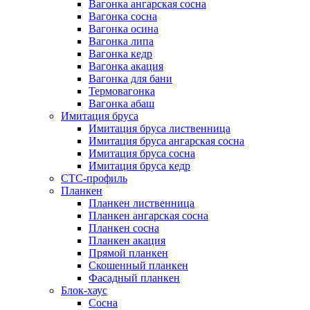
Вагонка ангарская сосна
Вагонка сосна
Вагонка осина
Вагонка липа
Вагонка кедр
Вагонка акация
Вагонка для бани
Термовагонка
Вагонка абаш
Имитация бруса
Имитация бруса лиственница
Имитация бруса ангарская сосна
Имитация бруса сосна
Имитация бруса кедр
СТС-профиль
Планкен
Планкен лиственница
Планкен ангарская сосна
Планкен сосна
Планкен акация
Прямой планкен
Скошенный планкен
Фасадный планкен
Блок-хаус
Сосна