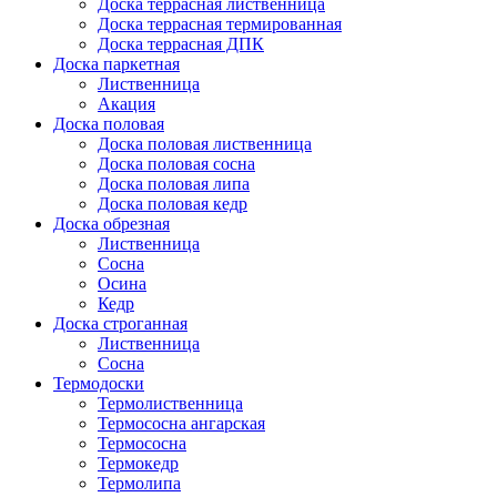
Доска террасная лиственница
Доска террасная термированная
Доска террасная ДПК
Доска паркетная
Лиственница
Акация
Доска половая
Доска половая лиственница
Доска половая сосна
Доска половая липа
Доска половая кедр
Доска обрезная
Лиственница
Сосна
Осина
Кедр
Доска строганная
Лиственница
Сосна
Термодоски
Термолиственница
Термососна ангарская
Термососна
Термокедр
Термолипа