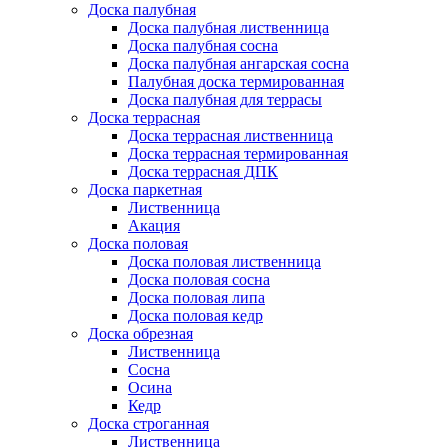
Доска палубная
Доска палубная лиственница
Доска палубная сосна
Доска палубная ангарская сосна
Палубная доска термированная
Доска палубная для террасы
Доска террасная
Доска террасная лиственница
Доска террасная термированная
Доска террасная ДПК
Доска паркетная
Лиственница
Акация
Доска половая
Доска половая лиственница
Доска половая сосна
Доска половая липа
Доска половая кедр
Доска обрезная
Лиственница
Сосна
Осина
Кедр
Доска строганная
Лиственница