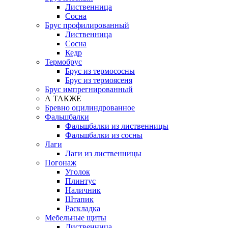
Лиственница
Сосна
Брус профилированный
Лиственница
Сосна
Кедр
Термобрус
Брус из термососны
Брус из термоясеня
Брус импрегнированный
А ТАКЖЕ
Бревно оцилиндрованное
Фальшбалки
Фальшбалки из лиственницы
Фальшбалки из сосны
Лаги
Лаги из лиственницы
Погонаж
Уголок
Плинтус
Наличник
Штапик
Раскладка
Мебельные щиты
Лиственница