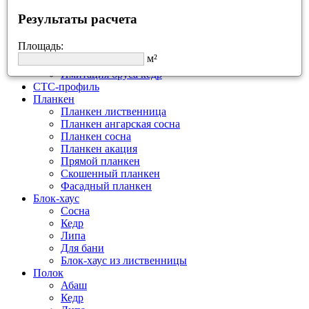
Вагонка абаш
Результаты расчета
Имитация бруса
Имитация бруса лиственница
Площадь:
Имитация бруса ангарская сосна
м²
Имитация бруса сосна
Имитация бруса кедр
СТС-профиль
Планкен
Планкен лиственница
Планкен ангарская сосна
Планкен сосна
Планкен акация
Прямой планкен
Скошенный планкен
Фасадный планкен
Блок-хаус
Сосна
Кедр
Липа
Для бани
Блок-хаус из лиственницы
Полок
Абаш
Кедр