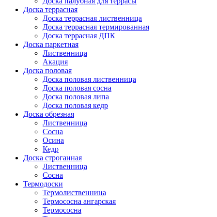
Доска палубная для террасы
Доска террасная
Доска террасная лиственница
Доска террасная термированная
Доска террасная ДПК
Доска паркетная
Лиственница
Акация
Доска половая
Доска половая лиственница
Доска половая сосна
Доска половая липа
Доска половая кедр
Доска обрезная
Лиственница
Сосна
Осина
Кедр
Доска строганная
Лиственница
Сосна
Термодоски
Термолиственница
Термососна ангарская
Термососна