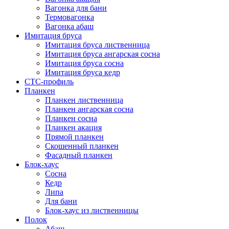
Вагонка для бани
Термовагонка
Вагонка абаш
Имитация бруса
Имитация бруса лиственница
Имитация бруса ангарская сосна
Имитация бруса сосна
Имитация бруса кедр
СТС-профиль
Планкен
Планкен лиственница
Планкен ангарская сосна
Планкен сосна
Планкен акация
Прямой планкен
Скошенный планкен
Фасадный планкен
Блок-хаус
Сосна
Кедр
Липа
Для бани
Блок-хаус из лиственницы
Полок
Абаш