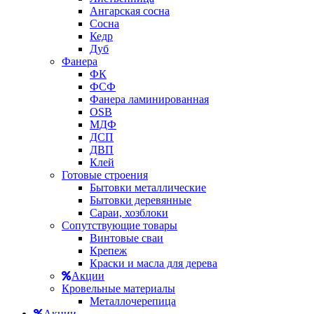
Ангарская сосна
Сосна
Кедр
Дуб
Фанера
ФК
ФСФ
Фанера ламинированная
OSB
МДФ
ДСП
ДВП
Клей
Готовые строения
Бытовки металлические
Бытовки деревянные
Сараи, хозблоки
Сопутствующие товары
Винтовые сваи
Крепеж
Краски и масла для дерева
Акции
Кровельные материалы
Металлочерепица
Акции