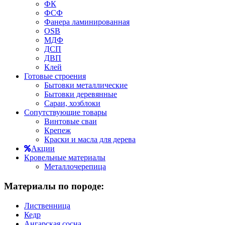
ФК
ФСФ
Фанера ламинированная
OSB
МДФ
ДСП
ДВП
Клей
Готовые строения
Бытовки металлические
Бытовки деревянные
Сараи, хозблоки
Сопутствующие товары
Винтовые сваи
Крепеж
Краски и масла для дерева
Акции
Кровельные материалы
Металлочерепица
Материалы по породе:
Лиственница
Кедр
Ангарская сосна