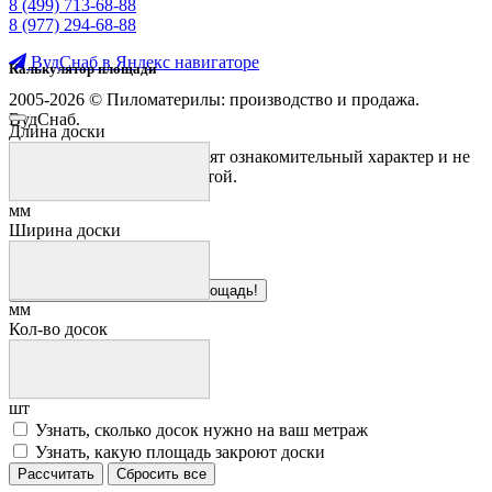
8 (499) 713-68-88
8 (977) 294-68-88
ВудСнаб в Яндекс навигаторе
Калькулятор площади
2005-2026 © Пиломатерилы: производство и продажа.
ВудСнаб.
Длина доски
Предложения на сайте носят ознакомительный характер и не
являются публичной офертой.
мм
Ширина доски
Здесь можно рассчитать площадь!
мм
Кол-во досок
шт
Узнать, сколько досок нужно на ваш метраж
Узнать, какую площадь закроют доски
Рассчитать
Сбросить все