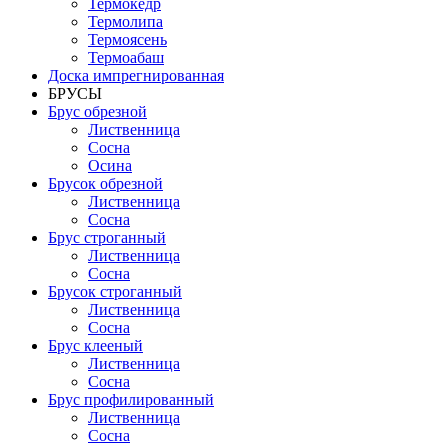
Термокедр
Термолипа
Термоясень
Термоабаш
Доска импрегнированная
БРУСЫ
Брус обрезной
Лиственница
Сосна
Осина
Брусок обрезной
Лиственница
Сосна
Брус строганный
Лиственница
Сосна
Брусок строганный
Лиственница
Сосна
Брус клееный
Лиственница
Сосна
Брус профилированный
Лиственница
Сосна