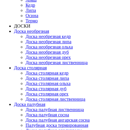
Кедр
Липа
Осина
Термо
ДОСКИ
Доска необрезная
Доска необрезная кедр
Доска необрезная липа
Доска необрезная ольха
Доска необрезная дуб
Доска необрезная орех
Доска необрезная лиственница
Доска столярная
Доска столярная кедр
Доска столярная липа
Доска столярная ольха
Доска столярная дуб
Доска столярная орех
Доска столярная лиственница
Доска палубная
Доска палубная лиственница
Доска палубная сосна
Доска палубная ангарская сосна
Палубная доска термированная