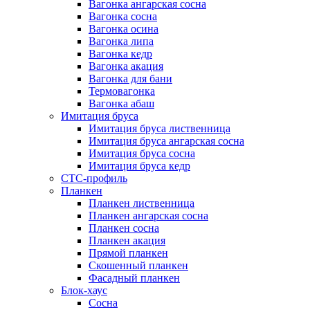
Вагонка ангарская сосна
Вагонка сосна
Вагонка осина
Вагонка липа
Вагонка кедр
Вагонка акация
Вагонка для бани
Термовагонка
Вагонка абаш
Имитация бруса
Имитация бруса лиственница
Имитация бруса ангарская сосна
Имитация бруса сосна
Имитация бруса кедр
СТС-профиль
Планкен
Планкен лиственница
Планкен ангарская сосна
Планкен сосна
Планкен акация
Прямой планкен
Скошенный планкен
Фасадный планкен
Блок-хаус
Сосна