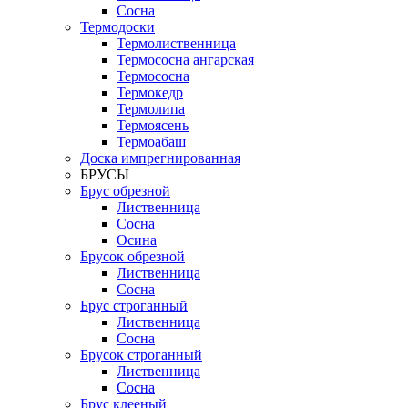
Сосна
Термодоски
Термолиственница
Термососна ангарская
Термососна
Термокедр
Термолипа
Термоясень
Термоабаш
Доска импрегнированная
БРУСЫ
Брус обрезной
Лиственница
Сосна
Осина
Брусок обрезной
Лиственница
Сосна
Брус строганный
Лиственница
Сосна
Брусок строганный
Лиственница
Сосна
Брус клееный