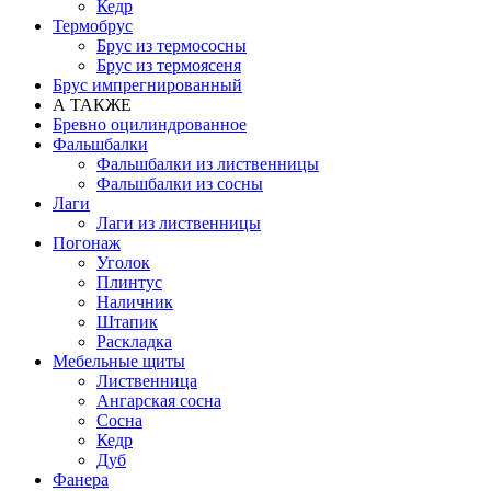
Кедр
Термобрус
Брус из термососны
Брус из термоясеня
Брус импрегнированный
А ТАКЖЕ
Бревно оцилиндрованное
Фальшбалки
Фальшбалки из лиственницы
Фальшбалки из сосны
Лаги
Лаги из лиственницы
Погонаж
Уголок
Плинтус
Наличник
Штапик
Раскладка
Мебельные щиты
Лиственница
Ангарская сосна
Сосна
Кедр
Дуб
Фанера