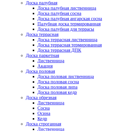
Доска палубная
Доска палубная лиственница
Доска палубная сосна
Доска палубная ангарская сосна
Палубная доска термированная
Доска палубная для террасы
Доска террасная
Доска террасная лиственница
Доска террасная термированная
Доска террасная ДПК
Доска паркетная
Лиственница
Акация
Доска половая
Доска половая лиственница
Доска половая сосна
Доска половая липа
Доска половая кедр
Доска обрезная
Лиственница
Сосна
Осина
Кедр
Доска строганная
Лиственница