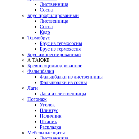
Лиственница
Сосна
Брус профилированный
Лиственница
Сосна
Кедр
Термобрус
Брус из термососны
Брус из термоясеня
Брус импрегнированный
А ТАКЖЕ
Бревно оцилиндрованное
Фальшбалки
Фальшбалки из лиственницы
Фальшбалки из сосны
Лаги
Лаги из лиственницы
Погонаж
Уголок
Плинтус
Наличник
Штапик
Раскладка
Мебельные щиты
Лиственница