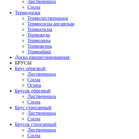
Лиственница
Сосна
Термодоски
Термолиственница
Термососна ангарская
Термососна
Термокедр
Термолипа
Термоясень
Термоабаш
Доска импрегнированная
БРУСЫ
Брус обрезной
Лиственница
Сосна
Осина
Брусок обрезной
Лиственница
Сосна
Брус строганный
Лиственница
Сосна
Брусок строганный
Лиственница
Сосна