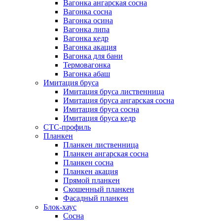
Вагонка ангарская сосна
Вагонка сосна
Вагонка осина
Вагонка липа
Вагонка кедр
Вагонка акация
Вагонка для бани
Термовагонка
Вагонка абаш
Имитация бруса
Имитация бруса лиственница
Имитация бруса ангарская сосна
Имитация бруса сосна
Имитация бруса кедр
СТС-профиль
Планкен
Планкен лиственница
Планкен ангарская сосна
Планкен сосна
Планкен акация
Прямой планкен
Скошенный планкен
Фасадный планкен
Блок-хаус
Сосна