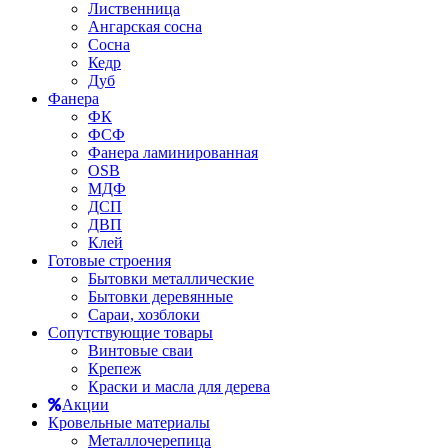
Лиственница
Ангарская сосна
Сосна
Кедр
Дуб
Фанера
ФК
ФСФ
Фанера ламинированная
OSB
МДФ
ДСП
ДВП
Клей
Готовые строения
Бытовки металлические
Бытовки деревянные
Сараи, хозблоки
Сопутствующие товары
Винтовые сваи
Крепеж
Краски и масла для дерева
Акции
Кровельные материалы
Металлочерепица