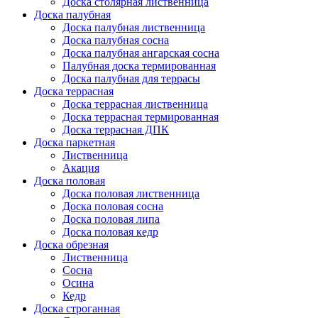
Доска столярная лиственница
Доска палубная
Доска палубная лиственница
Доска палубная сосна
Доска палубная ангарская сосна
Палубная доска термированная
Доска палубная для террасы
Доска террасная
Доска террасная лиственница
Доска террасная термированная
Доска террасная ДПК
Доска паркетная
Лиственница
Акация
Доска половая
Доска половая лиственница
Доска половая сосна
Доска половая липа
Доска половая кедр
Доска обрезная
Лиственница
Сосна
Осина
Кедр
Доска строганная