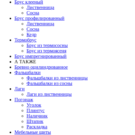
Брус клееный
Лиственница
Сосна
Брус профилированный
Лиственница
Сосна
Кедр
Термобрус
Брус из термососны
Брус из термоясеня
Брус импрегнированный
А ТАКЖЕ
Бревно оцилиндрованное
Фальшбалки
Фальшбалки из лиственницы
Фальшбалки из сосны
Лаги
Лаги из лиственницы
Погонаж
Уголок
Плинтус
Наличник
Штапик
Раскладка
Мебельные щиты