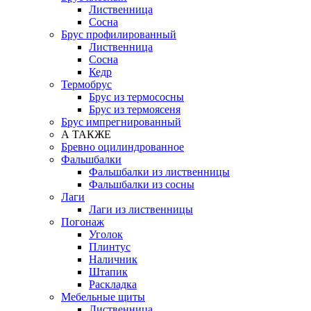
Лиственница
Сосна
Брус профилированный
Лиственница
Сосна
Кедр
Термобрус
Брус из термососны
Брус из термоясеня
Брус импрегнированный
А ТАКЖЕ
Бревно оцилиндрованное
Фальшбалки
Фальшбалки из лиственницы
Фальшбалки из сосны
Лаги
Лаги из лиственницы
Погонаж
Уголок
Плинтус
Наличник
Штапик
Раскладка
Мебельные щиты
Лиственница