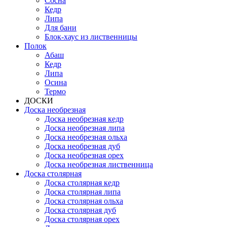
Сосна
Кедр
Липа
Для бани
Блок-хаус из лиственницы
Полок
Абаш
Кедр
Липа
Осина
Термо
ДОСКИ
Доска необрезная
Доска необрезная кедр
Доска необрезная липа
Доска необрезная ольха
Доска необрезная дуб
Доска необрезная орех
Доска необрезная лиственница
Доска столярная
Доска столярная кедр
Доска столярная липа
Доска столярная ольха
Доска столярная дуб
Доска столярная орех