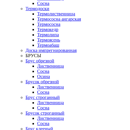
Сосна
Термодоски
Термолиственница
Термососна ангарская
Термососна
Термокедр
Термолипа
Термоясень
Термоабаш
Доска импрегнированная
БРУСЫ
Брус обрезной
Лиственница
Сосна
Осина
Брусок обрезной
Лиственница
Сосна
Брус строганный
Лиственница
Сосна
Брусок строганный
Лиственница
Сосна
Брус клееный