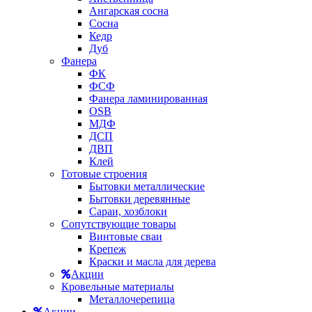
Ангарская сосна
Сосна
Кедр
Дуб
Фанера
ФК
ФСФ
Фанера ламинированная
OSB
МДФ
ДСП
ДВП
Клей
Готовые строения
Бытовки металлические
Бытовки деревянные
Сараи, хозблоки
Сопутствующие товары
Винтовые сваи
Крепеж
Краски и масла для дерева
Акции
Кровельные материалы
Металлочерепица
Акции