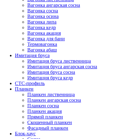
Вагонка ангарская сосна
Вагонка сосна
Вагонка осина
Вагонка липа
Вагонка кедр
Вагонка акация
Вагонка для бани
Термовагонка
Вагонка абаш
Имитация бруса
Имитация бруса лиственница
Имитация бруса ангарская сосна
Имитация бруса сосна
Имитация бруса кедр
СТС-профиль
Планкен
Планкен лиственница
Планкен ангарская сосна
Планкен сосна
Планкен акация
Прямой планкен
Скошенный планкен
Фасадный планкен
Блок-хаус