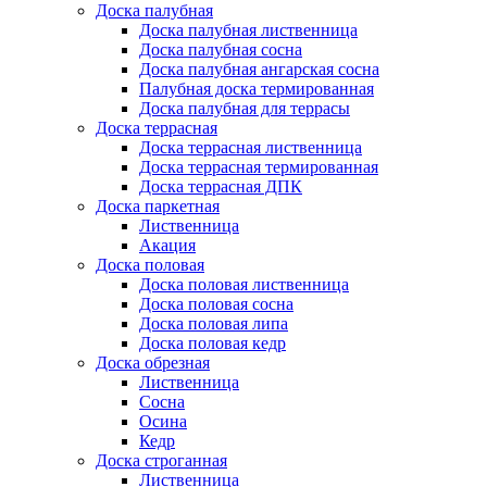
Доска палубная
Доска палубная лиственница
Доска палубная сосна
Доска палубная ангарская сосна
Палубная доска термированная
Доска палубная для террасы
Доска террасная
Доска террасная лиственница
Доска террасная термированная
Доска террасная ДПК
Доска паркетная
Лиственница
Акация
Доска половая
Доска половая лиственница
Доска половая сосна
Доска половая липа
Доска половая кедр
Доска обрезная
Лиственница
Сосна
Осина
Кедр
Доска строганная
Лиственница