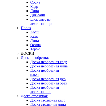
Сосна
Кедр
Липа
Для бани
Блок-хаус из
лиственницы
Полок
Абаш
Кедр
Липа
Осина
Термо
ДОСКИ
Доска необрезная
Доска необрезная кедр
Доска необрезная липа
Доска необрезная
ольха
Доска необрезная дуб
Доска необрезная орех
Доска необрезная
лиственница
Доска столярная
Доска столярная кедр
Доска столярная липа