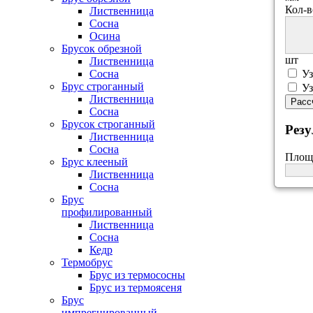
Кол-в
Лиственница
Сосна
Осина
Брусок обрезной
шт
Лиственница
Сосна
Уз
Брус строганный
Уз
Лиственница
Расс
Сосна
Брусок строганный
Резу
Лиственница
Сосна
Площ
Брус клееный
Лиственница
Сосна
Брус
профилированный
Лиственница
Сосна
Кедр
Термобрус
Брус из термососны
Брус из термоясеня
Брус
импрегнированный