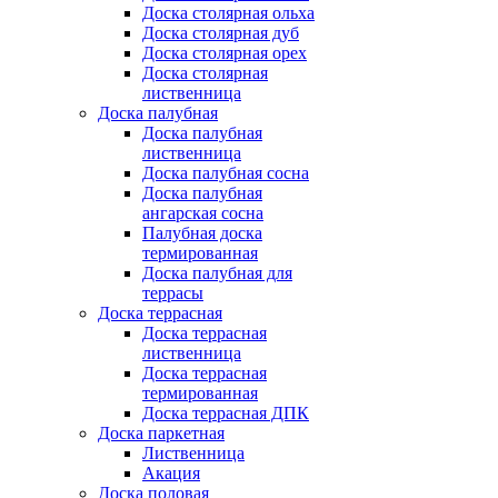
Доска столярная ольха
Доска столярная дуб
Доска столярная орех
Доска столярная
лиственница
Доска палубная
Доска палубная
лиственница
Доска палубная сосна
Доска палубная
ангарская сосна
Палубная доска
термированная
Доска палубная для
террасы
Доска террасная
Доска террасная
лиственница
Доска террасная
термированная
Доска террасная ДПК
Доска паркетная
Лиственница
Акация
Доска половая