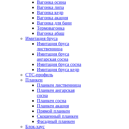
Вагонка осина
Вагонка липа
Вагонка кедр
Вагонка акация
Вагонка для бани
Термовагонка
Вагонка абаш
Имитация бруса
Имитация бруса
лиственница
Имитация бруса
ангарская сосна
Имитация бруса сосна
Имитация бруса кедр
СТС-профиль
Планкен
Планкен лиственница
Планкен ангарская
сосна
Планкен сосна
Планкен акация
Прямой планкен
Скошенный планкен
Фасадный планкен
Блок-хаус