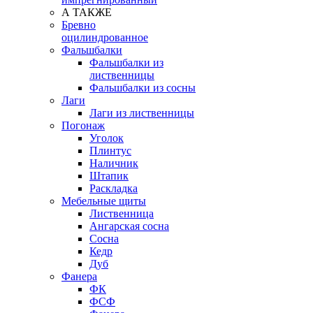
А ТАКЖЕ
Бревно
оцилиндрованное
Фальшбалки
Фальшбалки из
лиственницы
Фальшбалки из сосны
Лаги
Лаги из лиственницы
Погонаж
Уголок
Плинтус
Наличник
Штапик
Раскладка
Мебельные щиты
Лиственница
Ангарская сосна
Сосна
Кедр
Дуб
Фанера
ФК
ФСФ