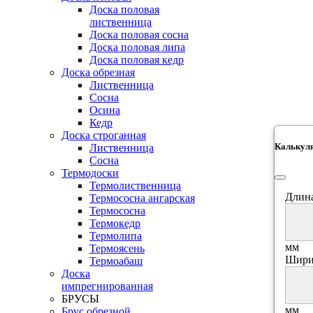
Доска половая
лиственница
Доска половая сосна
Доска половая липа
Доска половая кедр
Доска обрезная
Лиственница
Сосна
Осина
Кедр
Доска строганная
Калькул
Лиственница
Сосна
Термодоски
Термолиственница
Длина
Термососна ангарская
Термососна
Термокедр
Термолипа
мм
Термоясень
Шири
Термоабаш
Доска
импрегнированная
БРУСЫ
мм
Брус обрезной