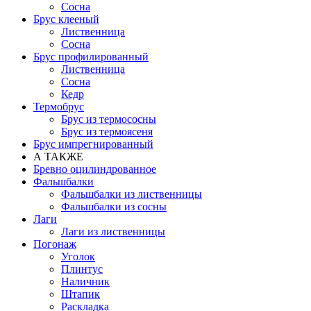
Сосна
Брус клееный
Лиственница
Сосна
Брус профилированный
Лиственница
Сосна
Кедр
Термобрус
Брус из термососны
Брус из термоясеня
Брус импрегнированный
А ТАКЖЕ
Бревно оцилиндрованное
Фальшбалки
Фальшбалки из лиственницы
Фальшбалки из сосны
Лаги
Лаги из лиственницы
Погонаж
Уголок
Плинтус
Наличник
Штапик
Раскладка