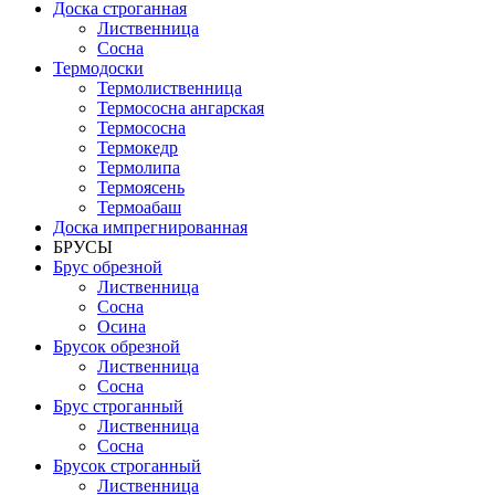
Доска строганная
Лиственница
Сосна
Термодоски
Термолиственница
Термососна ангарская
Термососна
Термокедр
Термолипа
Термоясень
Термоабаш
Доска импрегнированная
БРУСЫ
Брус обрезной
Лиственница
Сосна
Осина
Брусок обрезной
Лиственница
Сосна
Брус строганный
Лиственница
Сосна
Брусок строганный
Лиственница