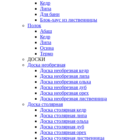
Кедр
Липа
Для бани
Блок-хаус из лиственницы
Полок
Абаш
Кедр
Липа
Осина
Термо
ДОСКИ
Доска необрезная
Доска необрезная кедр
Доска необрезная липа
Доска необрезная ольха
Доска необрезная дуб
Доска необрезная орех
Доска необрезная лиственница
Доска столярная
Доска столярная кедр
Доска столярная липа
Доска столярная ольха
Доска столярная дуб
Доска столярная орех
Доска столярная лиственница