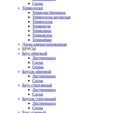
Сосна
Термодоски
Термолиственница
Термососна ангарская
Термососна
Термокедр
Термолипа
Термоясень
Термоабаш
Доска импрегнированная
БРУСЫ
Брус обрезной
Лиственница
Сосна
Осина
Брусок обрезной
Лиственница
Сосна
Брус строганный
Лиственница
Сосна
Брусок строганный
Лиственница
Сосна
Брус клееный