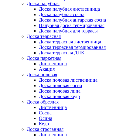
Доска палубная
Доска палубная лиственница
Доска палубная сосна
Доска палубная ангарская сосна
Палубная доска термированная
Доска палубная для террасы
Доска террасная
Доска террасная лиственница
Доска террасная термированная
Доска террасная ДПК
Доска паркетная
Лиственница
Акация
Доска половая
Доска половая лиственница
Доска половая сосна
Доска половая липа
Доска половая кедр
Доска обрезная
Лиственница
Сосна
Осина
Кедр
Доска строганная
Лиственница