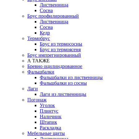
Лиственница
Сосна
Брус профилированный
Лиственница
Сосна
Кедр
Термобрус
Брус из термососны
Брус из термоясеня
Брус импрегнированный
А ТАКЖЕ
Бревно оцилиндрованное
Фальшбалки
Фальшбалки из лиственницы
Фальшбалки из сосны
Лаги
Лаги из лиственницы
Погонаж
Уголок
Плинтус
Наличник
Штапик
Раскладка
Мебельные щиты
Лиственница