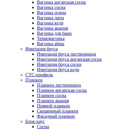
Вагонка ангарская сосна
Вагонка сосна
Вагонка осина
Вагонка липа
Вагонка кедр
Вагонка акация
Вагонка для бани
Термовагонка
Вагонка абаш
Имитация бруса
Имитация бруса лиственница
Имитация бруса ангарская сосна
Имитация бруса сосна
Имитация бруса кедр
СТС-профиль
Планкен
Планкен лиственница
Планкен ангарская сосна
Планкен сосна
Планкен акация
Прямой планкен
Скошенный планкен
Фасадный планкен
Блок-хаус
Сосна