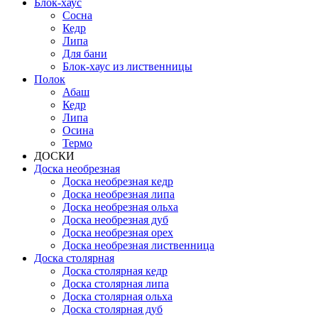
Блок-хаус
Сосна
Кедр
Липа
Для бани
Блок-хаус из лиственницы
Полок
Абаш
Кедр
Липа
Осина
Термо
ДОСКИ
Доска необрезная
Доска необрезная кедр
Доска необрезная липа
Доска необрезная ольха
Доска необрезная дуб
Доска необрезная орех
Доска необрезная лиственница
Доска столярная
Доска столярная кедр
Доска столярная липа
Доска столярная ольха
Доска столярная дуб