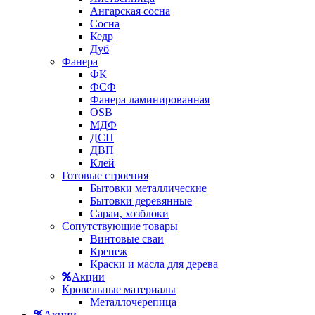
Ангарская сосна
Сосна
Кедр
Дуб
Фанера
ФК
ФСФ
Фанера ламинированная
OSB
МДФ
ДСП
ДВП
Клей
Готовые строения
Бытовки металлические
Бытовки деревянные
Сараи, хозблоки
Сопутствующие товары
Винтовые сваи
Крепеж
Краски и масла для дерева
Акции
Кровельные материалы
Металлочерепица
Акции