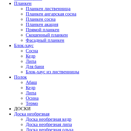
Планкен
Планкен лиственница
Планкен ангарская сосна
Планкен сосна
Планкен акация
Прямой планкен
Скошенный планкен
Фасадный планкен
Блок-хаус
Сосна
Кедр
Липа
Для бани
Блок-хаус из лиственницы
Полок
Абаш
Кедр
Липа
Осина
Термо
ДОСКИ
Доска необрезная
Доска необрезная кедр
Доска необрезная липа
Доска необрезная ольха