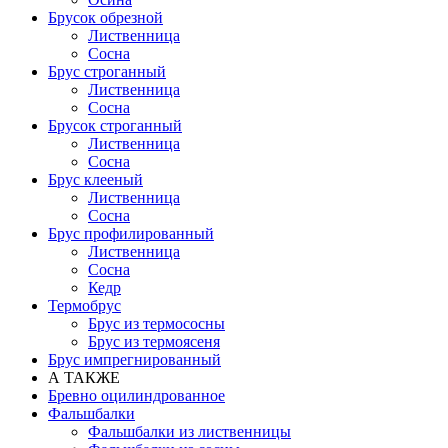
Брусок обрезной
Лиственница
Сосна
Брус строганный
Лиственница
Сосна
Брусок строганный
Лиственница
Сосна
Брус клееный
Лиственница
Сосна
Брус профилированный
Лиственница
Сосна
Кедр
Термобрус
Брус из термососны
Брус из термоясеня
Брус импрегнированный
А ТАКЖЕ
Бревно оцилиндрованное
Фальшбалки
Фальшбалки из лиственницы