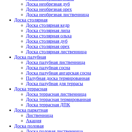
Доска необрезная дуб
Доска необрезная орех
Доска необрезная лиственница
Доска столярная
Доска столярная кедр
Доска столярная липа
Доска столярная ольха
Доска столярная дуб
Доска столярная орех
Доска столярная лиственница
Доска палубная
Доска палубная лиственница
Доска палубная сосна
Доска палубная ангарская сосна
Палубная доска термированная
Доска палубная для террасы
Доска террасная
Доска террасная лиственница
Доска террасная термированная
Доска террасная ДПК
Доска паркетная
Лиственница
Акация
Доска половая
Доска половая лиственница