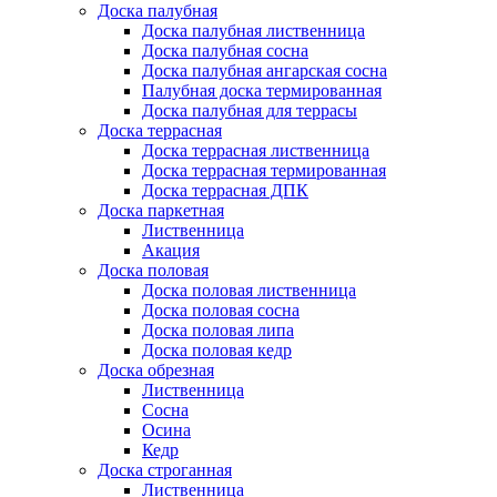
Доска палубная
Доска палубная лиственница
Доска палубная сосна
Доска палубная ангарская сосна
Палубная доска термированная
Доска палубная для террасы
Доска террасная
Доска террасная лиственница
Доска террасная термированная
Доска террасная ДПК
Доска паркетная
Лиственница
Акация
Доска половая
Доска половая лиственница
Доска половая сосна
Доска половая липа
Доска половая кедр
Доска обрезная
Лиственница
Сосна
Осина
Кедр
Доска строганная
Лиственница