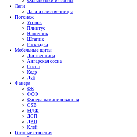
Фальшбалки из сосны
Лаги
Лаги из лиственницы
Погонаж
Уголок
Плинтус
Наличник
Штапик
Раскладка
Мебельные щиты
Лиственница
Ангарская сосна
Сосна
Кедр
Дуб
Фанера
ФК
ФСФ
Фанера ламинированная
OSB
МДФ
ДСП
ДВП
Клей
Готовые строения