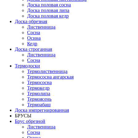
Доска половая сосна
Доска половая липа
Доска половая кедр
Доска обрезная
Лиственница
Сосна
Осина
Кедр
Доска строганная
Лиственница
Сосна
Термодоски
Термолиственница
Термососна ангарская
Термососна
Термокедр
Термолипа
Термоясень
Термоабаш
Доска импрегнированная
БРУСЫ
Брус обрезной
Лиственница
Сосна
Осина