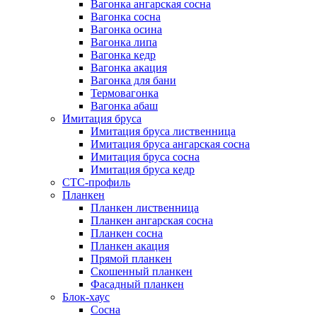
Вагонка ангарская сосна
Вагонка сосна
Вагонка осина
Вагонка липа
Вагонка кедр
Вагонка акация
Вагонка для бани
Термовагонка
Вагонка абаш
Имитация бруса
Имитация бруса лиственница
Имитация бруса ангарская сосна
Имитация бруса сосна
Имитация бруса кедр
СТС-профиль
Планкен
Планкен лиственница
Планкен ангарская сосна
Планкен сосна
Планкен акация
Прямой планкен
Скошенный планкен
Фасадный планкен
Блок-хаус
Сосна