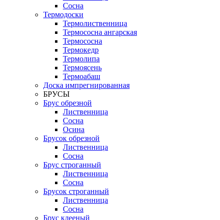
Сосна
Термодоски
Термолиственница
Термососна ангарская
Термососна
Термокедр
Термолипа
Термоясень
Термоабаш
Доска импрегнированная
БРУСЫ
Брус обрезной
Лиственница
Сосна
Осина
Брусок обрезной
Лиственница
Сосна
Брус строганный
Лиственница
Сосна
Брусок строганный
Лиственница
Сосна
Брус клееный